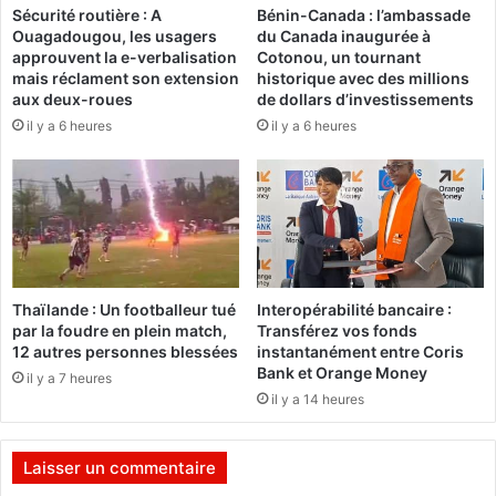
O
Sécurité routière : A
Bénin-Canada : l’ambassade
i
Ouagadougou, les usagers
du Canada inaugurée à
u
e
approuvent la e-verbalisation
Cotonou, un tournant
é
n
mais réclament son extension
historique avec des millions
d
s
aux deux-roues
de dollars d’investissements
r
t
il y a 6 heures
il y a 6 heures
a
r
o
u
g
c
o
t
c
u
h
r
a
é
m
e
Thaïlande : Un footballeur tué
Interopérabilité bancaire :
p
p
par la foudre en plein match,
Transférez vos fonds
i
e
12 autres personnes blessées
instantanément entre Coris
o
u
Bank et Orange Money
il y a 7 heures
n
t
il y a 14 heures
s
a
n
c
a
c
Laisser un commentaire
t
o