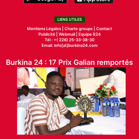
LIENS UTILES
Mentions Légales |
Charte groupe |
Contact
Publicité
|
Webmail |
Equipe B24
Tél : +( 226) 25-33-38-30
Email: info[at]burkina24.com
Burkina 24 : 17 Prix Galian remportés