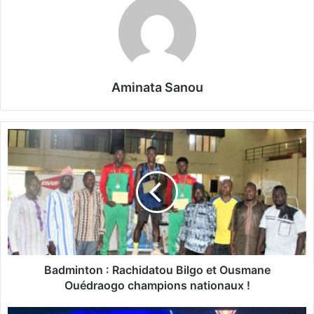
Aminata Sanou
B
a
d
m
i
n
t
o
n
:
Badminton : Rachidatou Bilgo et Ousmane
R
Ouédraogo champions nationaux !
a
c