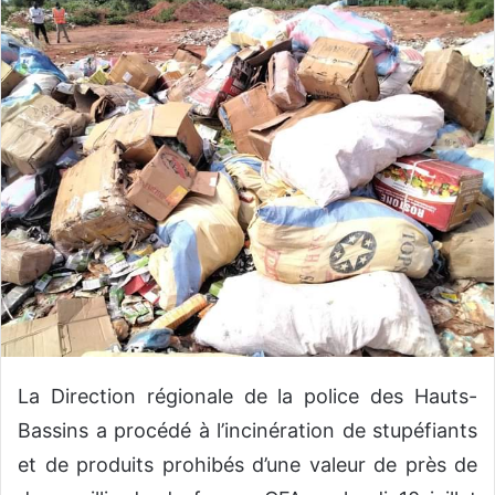
v
o
y
e
r
u
n
c
o
u
r
r
i
e
l
La Direction régionale de la police des Hauts-
Bassins a procédé à l’incinération de stupéfiants
et de produits prohibés d’une valeur de près de