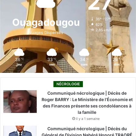
27
b
e
u
a
o
k
i
o
d
b
g
k
t
Ouagadougou
36º - 27º
é
62%
o
i
e
r
)
2.85 km/h
Nuages Dispersés
k
n
a
m
36
33
34
29
℃
℃
℃
℃
jeu
ven
sam
dim
NÉCROLOGIE
Communiqué nécrologique | Décès de
Roger BARRY : Le Ministère de l’Économie et
des Finances présente ses condoléances à
la famille
il y a 1 semaine
Communiqué nécrologique | Décès du
Général de Division Nabéré Honoré TRAORÉ