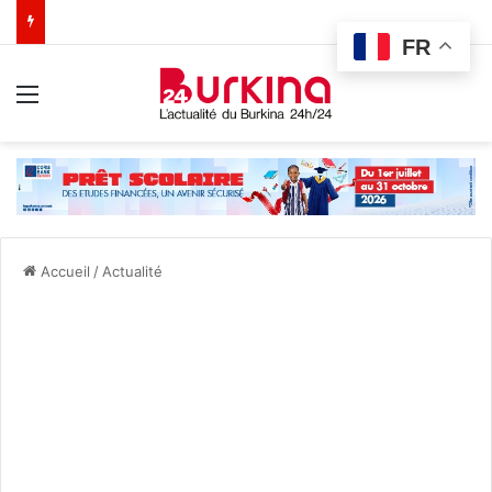
FR
Menu
Accueil
/
Actualité