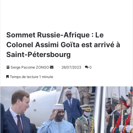
Sommet Russie-Afrique : Le
Colonel Assimi Goïta est arrivé à
Saint-Pétersbourg
Serge Pacome ZONGO
E
26/07/2023
0
n
Temps de lecture 1 minute
v
o
y
e
r
u
n
c