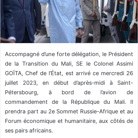
o
u
r
r
i
e
l
Accompagné d’une forte délégation, le Président
de la Transition du Mali, SE le Colonel Assimi
GOÏTA, Chef de l’État, est arrivé ce mercredi 26
juillet 2023, en début d’après-midi à Saint-
Pétersbourg, à bord de l’avion de
commandement de la République du Mali. Il
prendra part au 2e Sommet Russie-Afrique et au
Forum économique et humanitaire, aux côtés de
ses pairs africains.