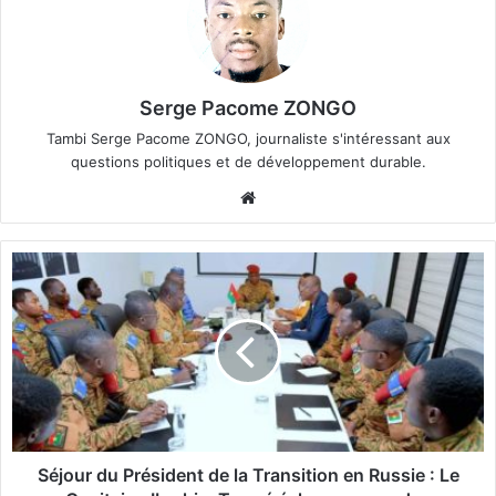
Serge Pacome ZONGO
Tambi Serge Pacome ZONGO, journaliste s'intéressant aux
questions politiques et de développement durable.
We
bsi
te
S
é
j
o
u
r
d
u
P
r
Séjour du Président de la Transition en Russie : Le
é