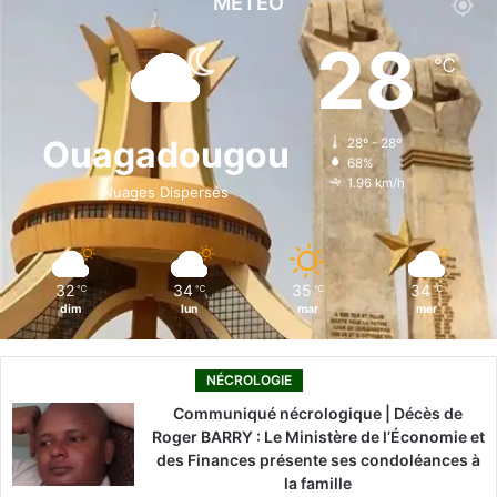
MÉTÉO
e
k
T
t
T
28
℃
b
e
u
a
o
o
d
b
g
k
Ouagadougou
28º - 28º
68%
o
i
e
r
1.96 km/h
Nuages Dispersés
k
n
a
m
32
34
35
34
℃
℃
℃
℃
dim
lun
mar
mer
NÉCROLOGIE
Communiqué nécrologique | Décès de
Roger BARRY : Le Ministère de l’Économie et
des Finances présente ses condoléances à
la famille