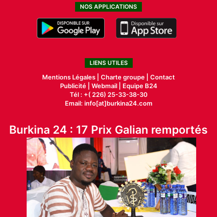
NOS APPLICATIONS
LIENS UTILES
Mentions Légales |
Charte groupe |
Contact
Publicité
|
Webmail |
Equipe B24
Tél : +( 226) 25-33-38-30
Email: info[at]burkina24.com
Burkina 24 : 17 Prix Galian remportés