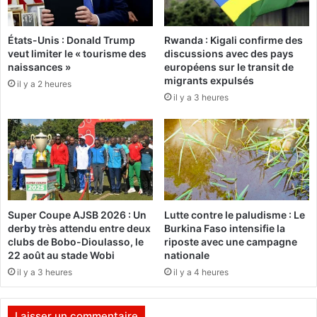
n
e
R
m
u
États-Unis : Donald Trump
Rwanda : Kigali confirme des
o
veut limiter le « tourisme des
discussions avec des pays
s
u
naissances »
européens sur le transit de
s
v
migrants expulsés
i
il y a 2 heures
e
il y a 3 heures
e
m
:
e
L
n
e
t
C
s
a
d
p
’
i
h
Super Coupe AJSB 2026 : Un
Lutte contre le paludisme : Le
t
u
derby très attendu entre deux
Burkina Faso intensifie la
a
m
clubs de Bobo-Dioulasso, le
riposte avec une campagne
i
e
22 août au stade Wobi
nationale
n
u
il y a 3 heures
il y a 4 heures
e
r
I
d
b
a
Laisser un commentaire