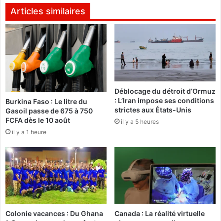
n
e
Articles similaires
d
s
é
a
l
n
a
n
i
é
d
e
e
s
1
Déblocage du détroit d’Ormuz
a
: L’Iran impose ses conditions
5
Burkina Faso : Le litre du
c
strictes aux États-Unis
Gasoil passe de 675 à 750
j
a
FCFA dès le 10 août
o
il y a 5 heures
d
u
il y a 1 heure
é
r
m
s
i
p
q
o
u
u
e
r
s
l
d
Colonie vacances : Du Ghana
Canada : La réalité virtuelle
e
a