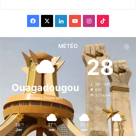
F
X
L
Y
I
T
a
i
o
n
i
c
n
u
s
k
MÉTÉO
e
k
T
t
T
28
℃
b
e
u
a
o
o
d
b
g
k
Ouagadougou
28º - 28º
61%
o
i
e
r
3.71 km/h
Nuages Dispersés
k
n
a
m
36
37
30
33
℃
℃
℃
℃
lun
mar
mer
jeu