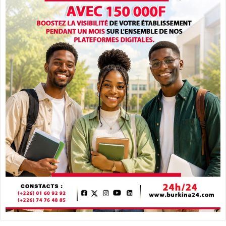
n
d
e
u
s
C
»
a
m
p
u
s
F
a
s
o
e
n
g
e
s
t
a
t