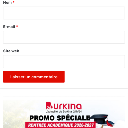
i
a
q
Nom
*
g
u
i
é
e
r
r
s
i
:
e
E-mail
*
e
L
*
n
a
s
n
d
o
Site web
a
u
n
v
s
e
l
l
e
l
u
e
r
v
s
e
c
r
a
s
s
i
e
o
r
n