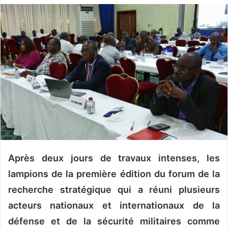
v
o
y
e
r
u
n
c
o
u
r
r
Après deux jours de travaux intenses, les
i
e
lampions de la première édition du forum de la
l
recherche stratégique qui a réuni plusieurs
acteurs nationaux et internationaux de la
défense et de la sécurité militaires comme