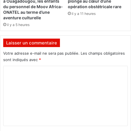
à Ouagadougou, les enfants
plonge au cœur d’une
«
n
du personnel de Moov Africa-
opération obstétricale rare
r
s
ONATEL au terme d’une
il y a 11 heures
e
l
aventure culturelle
t
e
il y a 5 heures
o
s
u
u
r
n
Laisser un commentaire
d
i
e
v
Votre adresse e-mail ne sera pas publiée.
Les champs obligatoires
s
e
sont indiqués avec
*
m
r
i
C
s
l
i
o
i
t
m
t
é
a
s
m
i
p
e
r
u
e
b
n
s
l
t
n
i