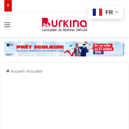
FR
Menu
Accueil
/
Actualité