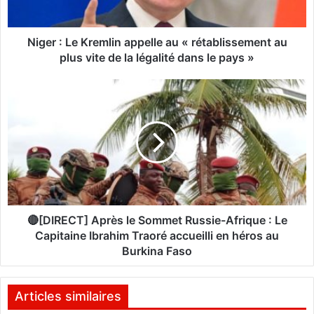
e
K
r
Niger : Le Kremlin appelle au « rétablissement au
e
plus vite de la légalité dans le pays »
m
l
🔴
i
[
n
D
a
I
p
R
p
E
e
C
l
T
l
]
e
A
🔴[DIRECT] Après le Sommet Russie-Afrique : Le
a
p
Capitaine Ibrahim Traoré accueilli en héros au
u
r
Burkina Faso
«
è
r
s
é
l
Articles similaires
t
e