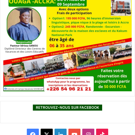
RETROUVEZ-NOUS SUR FACEBOOK
F
X
L
Y
I
T