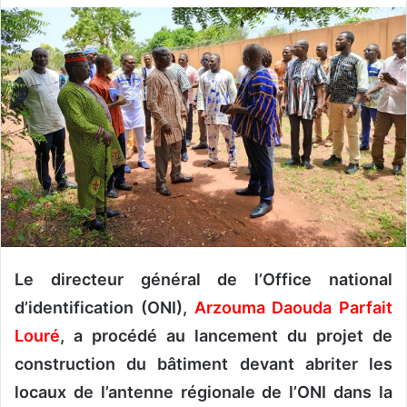
v
o
y
e
r
u
n
c
o
u
r
r
Le directeur général de l’Office national
i
e
d’identification (ONI),
Arzouma Daouda Parfait
l
Louré
, a procédé au lancement du projet de
construction du bâtiment devant abriter les
locaux de l’antenne régionale de l’ONI dans la