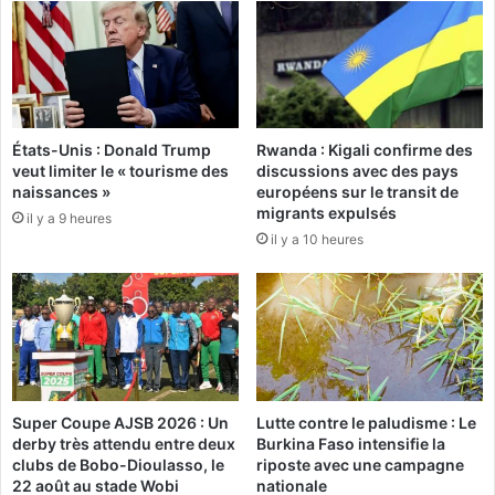
a
S
b
o
l
m
i
m
s
e
s
t
e
États-Unis : Donald Trump
Rwanda : Kigali confirme des
R
veut limiter le « tourisme des
discussions avec des pays
m
u
naissances »
européens sur le transit de
e
s
migrants expulsés
n
il y a 9 heures
s
il y a 10 heures
t
i
a
e
u
-
p
A
l
f
u
r
s
i
v
q
Super Coupe AJSB 2026 : Un
Lutte contre le paludisme : Le
i
u
derby très attendu entre deux
Burkina Faso intensifie la
t
e
clubs de Bobo-Dioulasso, le
riposte avec une campagne
e
:
22 août au stade Wobi
nationale