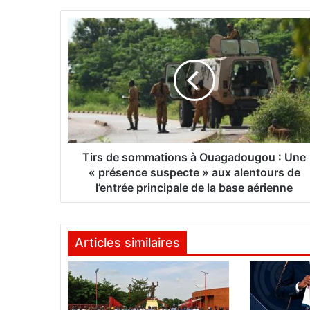
T
i
r
s
d
e
s
o
m
m
Tirs de sommations à Ouagadougou : Une
a
« présence suspecte » aux alentours de
t
l’entrée principale de la base aérienne
i
o
n
Articles similaires
s
à
O
u
a