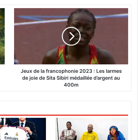
J
e
u
x
d
e
l
a
f
r
Jeux de la francophonie 2023 : Les larmes
a
de joie de Sita Sibiri médaillée d’argent au
n
400m
c
o
p
h
o
n
i
e