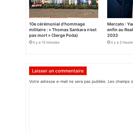
g
a
d
o
10e cérémonial d’hommage
Mercato : Y
u
militaire : « Thomas Sankara n’est
enfin au Rea
g
pas mort » (Serge Poda)
2033
o
il y a 15 minutes
il y a 2 heure
u
:
U
n
Laisser un commentaire
e
«
Votre adresse e-mail ne sera pas publiée.
Les champs o
p
C
r
o
é
s
m
e
m
n
c
e