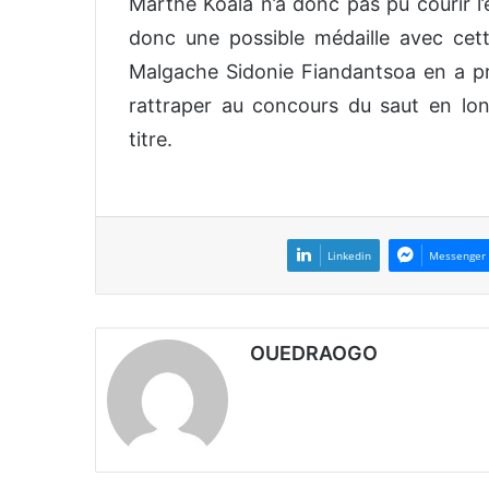
Marthe Koala n’a donc pas pu courir l
donc une possible médaille avec cette
Malgache Sidonie Fiandantsoa en a pr
rattraper au concours du saut en lo
titre.
Linkedin
Messenger
OUEDRAOGO