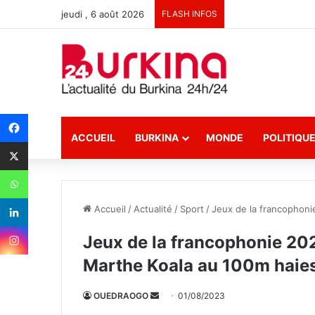
jeudi , 6 août 2026
FLASH INFOS
ACCUEIL
BURKINA
MONDE
POLITIQU
Accueil
/
Actualité
/
Sport
/
Jeux de la francophoni
Jeux de la francophonie 202
Marthe Koala au 100m haie
OUEDRAOGO
E
01/08/2023
n