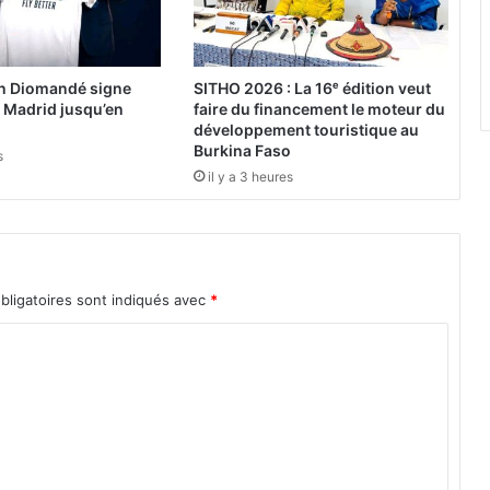
2
0
2
3
an Diomandé signe
SITHO 2026 : La 16ᵉ édition veut
:
l Madrid jusqu’en
faire du financement le moteur du
L
développement touristique au
e
Burkina Faso
s
s
il y a 3 heures
l
a
r
m
e
bligatoires sont indiqués avec
*
s
d
e
j
o
i
e
d