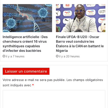
p
e
l
s
o
É
s
t
e
a
l
l
e
o
Intelligence artificielle : Des
Finale UFOA-B U20 : Oscar
r
n
chercheurs créent 16 virus
Barro veut conduire les
e
s
synthétiques capables
Étalons à la CAN en battant le
c
b
d’infecter des bactéries
Nigeria
o
a
il y a 7 heures
il y a 20 heures
r
t
d
t
d
e
Laisser un commentaire
e
n
l
t
Votre adresse e-mail ne sera pas publiée.
Les champs obligatoires
a
l
sont indiqués avec
*
c
e
o
C
C
m
o
o
p
n