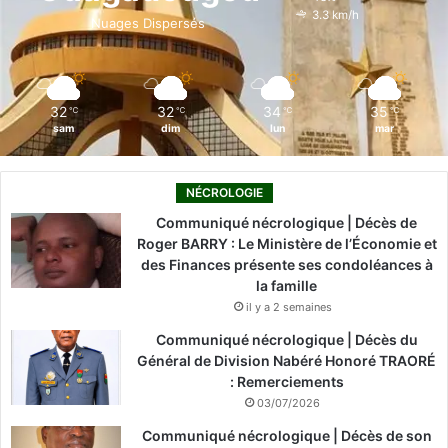
o
i
e
r
3.3 km/h
Nuages Dispersés
k
n
a
m
32
32
34
35
℃
℃
℃
℃
sam
dim
lun
mar
NÉCROLOGIE
Communiqué nécrologique | Décès de
Roger BARRY : Le Ministère de l’Économie et
des Finances présente ses condoléances à
la famille
il y a 2 semaines
Communiqué nécrologique | Décès du
Général de Division Nabéré Honoré TRAORÉ
: Remerciements
03/07/2026
Communiqué nécrologique | Décès de son