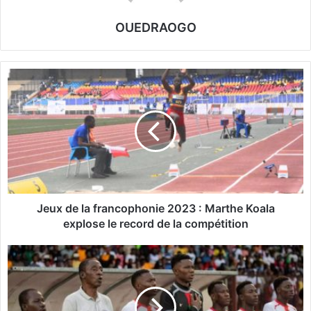
OUEDRAOGO
J
e
u
x
d
e
l
a
f
r
Jeux de la francophonie 2023 : Marthe Koala
a
explose le record de la compétition
n
c
J
o
e
p
u
h
x
o
d