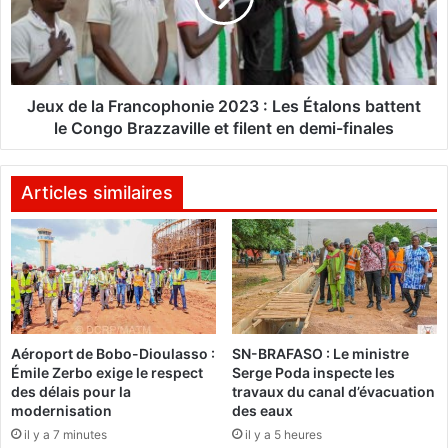
n
e
i
l
e
a
2
F
0
r
Jeux de la Francophonie 2023 : Les Étalons battent
2
a
le Congo Brazzaville et filent en demi-finales
3
n
:
c
M
o
Articles similaires
a
p
r
h
t
o
h
n
e
i
K
e
o
2
Aéroport de Bobo-Dioulasso :
SN-BRAFASO : Le ministre
a
0
Émile Zerbo exige le respect
Serge Poda inspecte les
l
2
des délais pour la
travaux du canal d’évacuation
a
3
modernisation
des eaux
e
:
il y a 7 minutes
il y a 5 heures
x
L