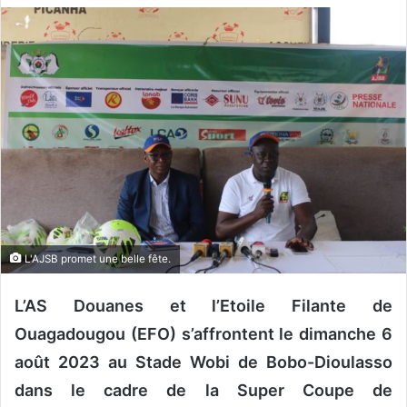
v
o
y
e
r
u
n
c
o
u
r
L'AJSB promet une belle fête.
r
i
L’AS Douanes et l’Etoile Filante de
e
l
Ouagadougou (EFO) s’affrontent le dimanche 6
août 2023 au Stade Wobi de Bobo-Dioulasso
dans le cadre de la Super Coupe de