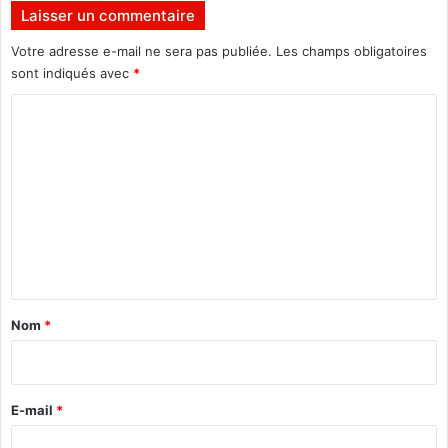
o
3
Laisser un commentaire
n
a
1
o
Votre adresse e-mail ne sera pas publiée.
Les champs obligatoires
e
û
sont indiqués avec
*
r
t
o
C
2
u
0
o
v
2
m
r
3
a
m
g
e
e
n
t
a
Nom
*
i
r
e
E-mail
*
*