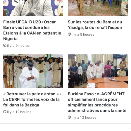
e
i
l
l
a
d
Finale UFOA-B U20 : Oscar
Sur les routes du Bam et du
R
e
Barro veut conduire les
Yaadga, là où renaît l’espoir
T
s
Étalons à la CAN en battant le
B
il y a 9 heures
m
Nigeria
/
i
il y a 9 heures
R
n
a
i
d
s
i
t
o
r
p
e
r
s
é
d
« Retrouver la paix d’antan » :
Burkina Faso : e-AGRÉMENT
s
u
Le CERFI forme les voix de la
officiellement lancé pour
e
j
foi dans le Bazèga
simplifier les procédures
n
e
administratives dans la santé
il y a 12 heures
t
u
il y a 13 heures
e
d
s
i