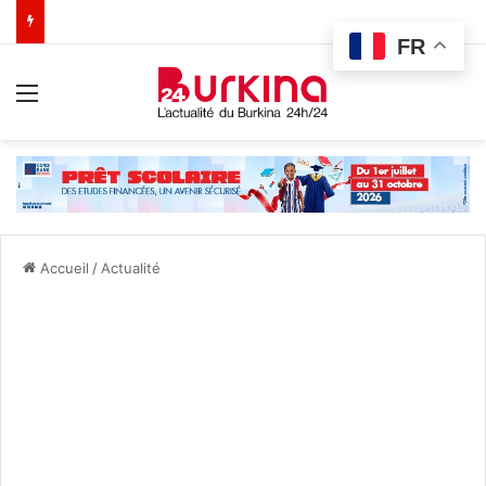
FR
Menu
Accueil
/
Actualité