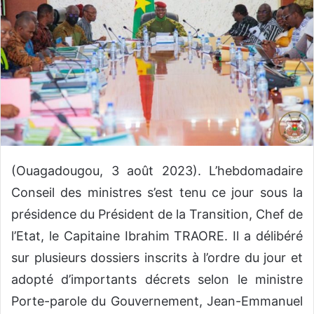
r
u
n
c
o
u
r
r
i
e
(Ouagadougou, 3 août 2023). L’hebdomadaire
l
Conseil des ministres s’est tenu ce jour sous la
présidence du Président de la Transition, Chef de
l’Etat, le Capitaine Ibrahim TRAORE. Il a délibéré
sur plusieurs dossiers inscrits à l’ordre du jour et
adopté d’importants décrets selon le ministre
Porte-parole du Gouvernement, Jean-Emmanuel