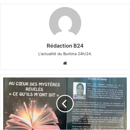
Rédaction B24
L'actualité du Burkina 24h/24.
We
bsi
te
L
i
t
t
é
r
a
t
u