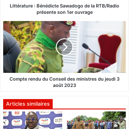
r
Littérature : Bénédicte Sawadogo de la RTB/Radio
e
présente son 1er ouvrage
:
B
C
é
o
n
m
é
p
d
t
i
e
c
r
t
e
e
n
S
d
Compte rendu du Conseil des ministres du jeudi 3
a
u
août 2023
w
d
a
u
d
C
Articles similaires
o
o
g
n
o
s
d
e