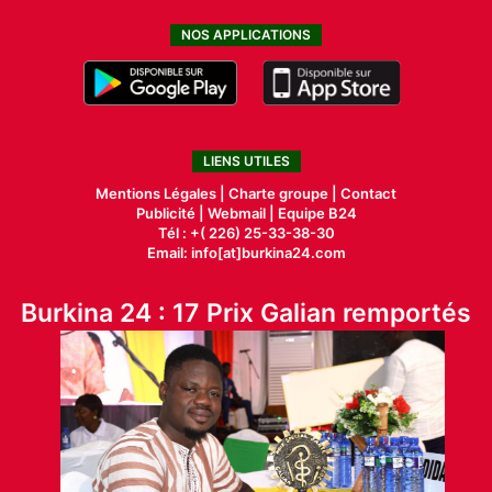
NOS APPLICATIONS
LIENS UTILES
Mentions Légales |
Charte groupe |
Contact
Publicité
|
Webmail |
Equipe B24
Tél : +( 226) 25-33-38-30
Email: info[at]burkina24.com
Burkina 24 : 17 Prix Galian remportés