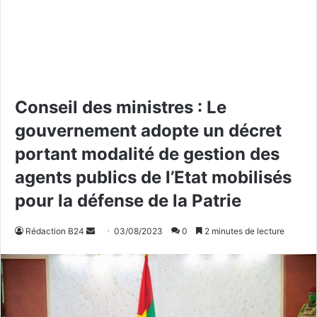
Conseil des ministres : Le
gouvernement adopte un décret
portant modalité de gestion des
agents publics de l’Etat mobilisés
pour la défense de la Patrie
Rédaction B24
E
03/08/2023
0
2 minutes de lecture
n
v
o
y
e