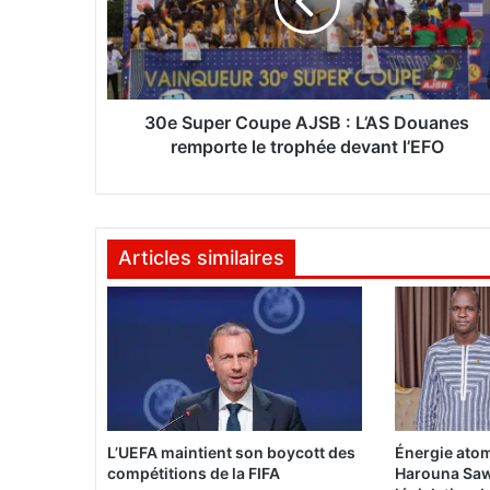
u
p
e
r
C
o
30e Super Coupe AJSB : L’AS Douanes
u
remporte le trophée devant l’EFO
p
e
A
J
Articles similaires
S
B
:
L
’
A
S
D
o
L’UEFA maintient son boycott des
Énergie atom
u
compétitions de la FIFA
Harouna Saw
a