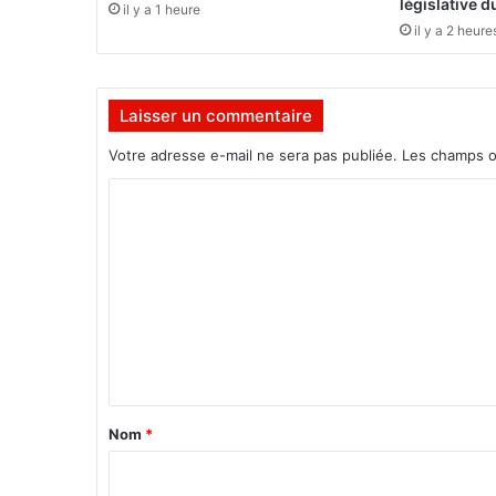
législative 
il y a 1 heure
n
il y a 2 heure
e
s
r
Laisser un commentaire
e
m
Votre adresse e-mail ne sera pas publiée.
Les champs o
p
o
C
r
o
t
e
m
l
m
e
t
e
r
n
o
p
t
h
a
Nom
*
é
i
e
d
r