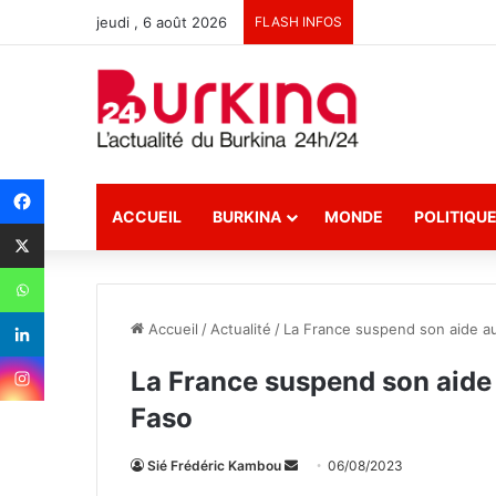
jeudi , 6 août 2026
FLASH INFOS
ACCUEIL
BURKINA
MONDE
POLITIQU
Accueil
/
Actualité
/
La France suspend son aide a
La France suspend son aide
Faso
Sié Frédéric Kambou
E
06/08/2023
n