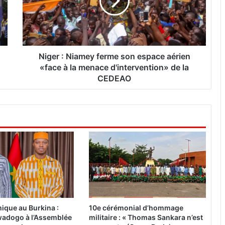
r
:
N
i
a
Niger : Niamey ferme son espace aérien
m
«face à la menace d'intervention» de la
e
CEDEAO
y
f
e
r
m
e
s
o
n
e
s
p
ique au Burkina :
10e cérémonial d’hommage
a
adogo à l’Assemblée
militaire : « Thomas Sankara n’est
c