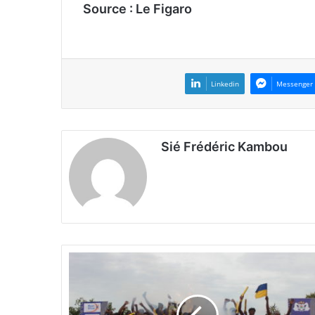
Source : Le Figaro
Linkedin
Messenger
Sié Frédéric Kambou
3
0
e
S