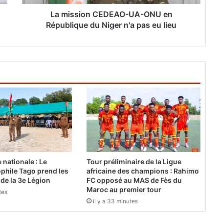
n
C
La mission CEDEAO-UA-ONU en
E
République du Niger n'a pas eu lieu
D
E
A
O
-
U
A
-
O
N
U
e
n
nationale : Le
Tour préliminaire de la Ligue
R
phile Tago prend les
africaine des champions : Rahimo
é
e la 3e Légion
FC opposé au MAS de Fès du
p
Maroc au premier tour
tes
u
il y a 33 minutes
b
l