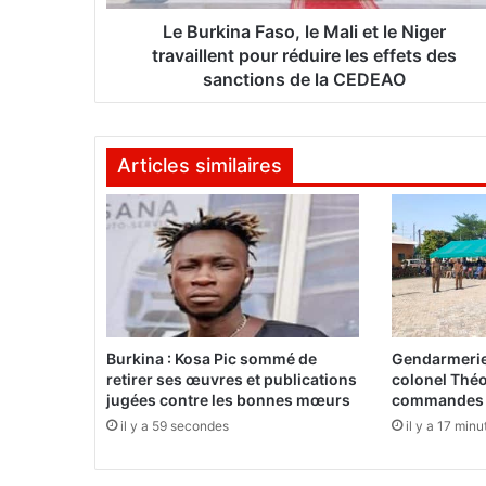
a
F
Le Burkina Faso, le Mali et le Niger
a
travaillent pour réduire les effets des
s
sanctions de la CEDEAO
o
,
l
Articles similaires
e
M
a
l
i
e
t
l
e
Burkina : Kosa Pic sommé de
Gendarmerie 
N
retirer ses œuvres et publications
colonel Théo
i
jugées contre les bonnes mœurs
commandes d
g
il y a 59 secondes
il y a 17 minu
e
r
t