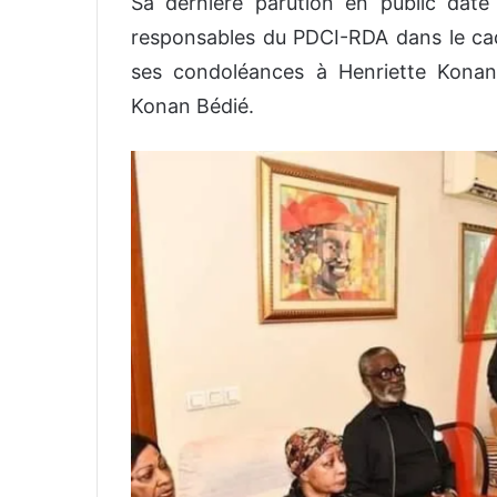
Sa dernière parution en public date
responsables du PDCI-RDA dans le cad
ses condoléances à Henriette Konan
Konan Bédié.