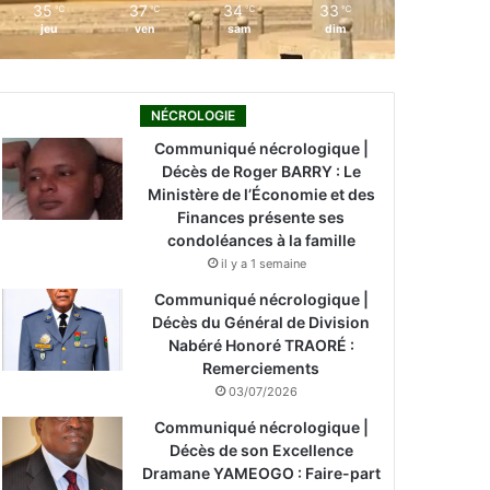
35
37
34
33
℃
℃
℃
℃
jeu
ven
sam
dim
NÉCROLOGIE
Communiqué nécrologique |
Décès de Roger BARRY : Le
Ministère de l’Économie et des
Finances présente ses
condoléances à la famille
il y a 1 semaine
Communiqué nécrologique |
Décès du Général de Division
Nabéré Honoré TRAORÉ :
Remerciements
03/07/2026
Communiqué nécrologique |
Décès de son Excellence
Dramane YAMEOGO : Faire-part