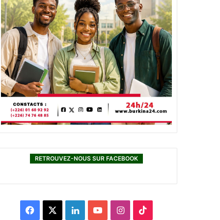
RETROUVEZ-NOUS SUR FACEBOOK
F
X
L
Y
I
T