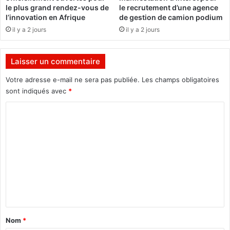
e
a
le plus grand rendez-vous de
le recrutement d’une agence
l
f
l’innovation en Afrique
de gestion de camion podium
e
e
il y a 2 jours
il y a 2 jours
c
u
h
i
a
l
Laisser un commentaire
m
l
p
e
Votre adresse e-mail ne sera pas publiée.
Les champs obligatoires
i
d
sont indiqués avec
*
o
e
C
n
r
n
o
o
a
u
m
t
t
d
e
m
a
n
e
m
a
e
n
t
,
i
t
l
o
a
e
n
Nom
*
s