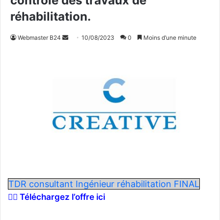
contrôle des travaux de
réhabilitation.
Webmaster B24
E
10/08/2023
0
Moins d’une minute
n
v
o
y
e
r
u
n
c
o
u
r
TDR consultant Ingénieur réhabilitation FINAL
r
👉🏾 Téléchargez l’offre ici
i
e