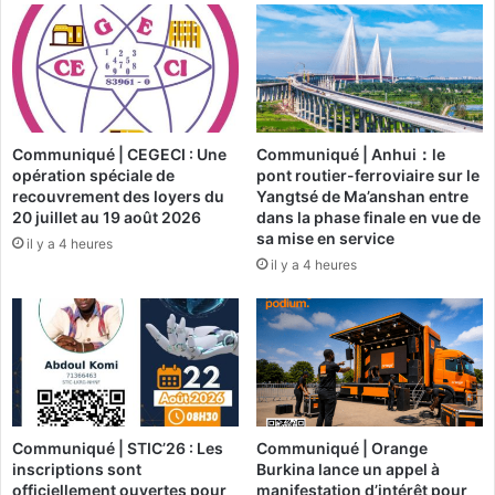
e
t
l
e
'
l
A
i
S
e
D
r
o
Communiqué | CEGECI : Une
Communiqué | Anhui：le
p
opération spéciale de
pont routier-ferroviaire sur le
u
o
recouvrement des loyers du
Yangtsé de Ma’anshan entre
a
u
20 juillet au 19 août 2026
dans la phase finale en vue de
n
r
sa mise en service
il y a 4 heures
e
v
il y a 4 heures
s
u
e
l
t
g
r
a
e
r
m
i
p
s
o
e
Communiqué | STIC’26 : Les
Communiqué | Orange
r
r
inscriptions sont
Burkina lance un appel à
t
l
officiellement ouvertes pour
manifestation d’intérêt pour