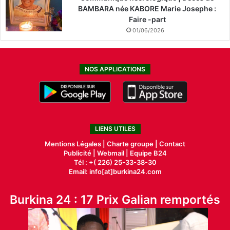
BAMBARA née KABORE Marie Josephe :
Faire -part
01/06/2026
NOS APPLICATIONS
LIENS UTILES
Mentions Légales |
Charte groupe |
Contact
Publicité
|
Webmail |
Equipe B24
Tél : +( 226) 25-33-38-30
Email: info[at]burkina24.com
Burkina 24 : 17 Prix Galian remportés