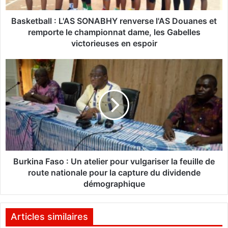
l
l
Basketball : L'AS SONABHY renverse l'AS Douanes et
:
remporte le championnat dame, les Gabelles
L
victorieuses en espoir
'
A
B
S
u
S
r
O
k
N
i
A
n
B
a
H
F
Y
a
r
s
Burkina Faso : Un atelier pour vulgariser la feuille de
e
o
route nationale pour la capture du dividende
n
démographique
v
:
e
U
r
n
Articles similaires
s
a