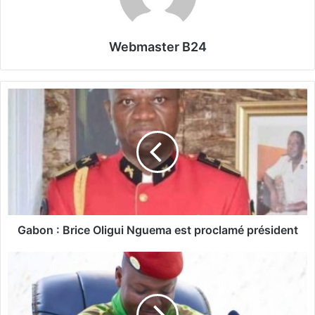
Webmaster B24
G
a
b
o
n
:
B
r
i
c
Gabon : Brice Oligui Nguema est proclamé président
e
O
C
l
o
i
n
g
s