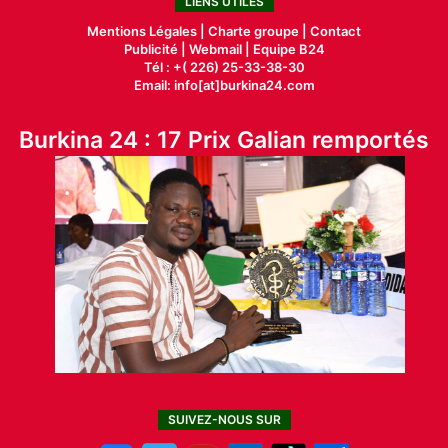
LIENS UTILES
Mentions Légales |
Charte groupe |
Contact
Publicité
|
Webmail |
Equipe B24
Tél : +( 226) 25-33-38-30
Email: info[at]burkina24.com
Burkina 24 : 17 Prix Galian remportés
SUIVEZ-NOUS SUR