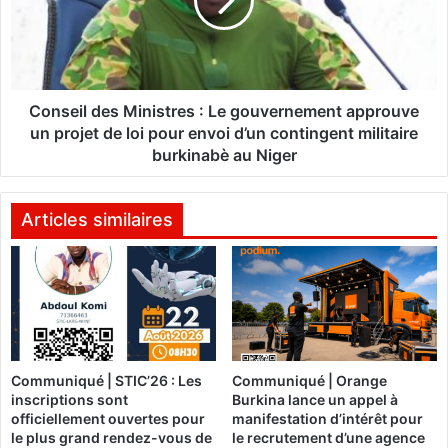
u
e
i
i
N
l
g
d
u
e
e
s
Conseil des Ministres : Le gouvernement approuve
m
M
un projet de loi pour envoi d’un contingent militaire
a
i
burkinabè au Niger
e
n
s
i
t
s
Articles similaires
p
t
r
r
o
e
c
s
l
:
a
L
m
e
Communiqué | STIC’26 : Les
Communiqué | Orange
é
g
inscriptions sont
Burkina lance un appel à
p
o
officiellement ouvertes pour
manifestation d’intérêt pour
r
u
le plus grand rendez-vous de
le recrutement d’une agence
é
v