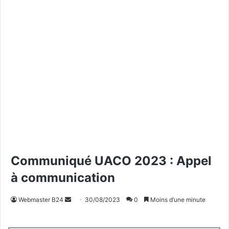
Communiqué UACO 2023 : Appel
à communication
Webmaster B24
E
30/08/2023
0
Moins d’une minute
n
v