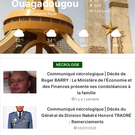
Ouagadougou
32º - 27º
k
59%
o
i
e
r
1.59 km/h
i
Légère Pluie
n
k
n
a
a
b
m
è
32
34
33
34
℃
℃
℃
℃
a
jeu
ven
sam
dim
u
N
i
NÉCROLOGIE
g
Communiqué nécrologique | Décès de
e
Roger BARRY : Le Ministère de l’Économie et
r
des Finances présente ses condoléances à
la famille
il y a 1 semaine
Communiqué nécrologique | Décès du
Général de Division Nabéré Honoré TRAORÉ
: Remerciements
03/07/2026