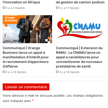
l’innovation en Afrique
de gestion de camion podium
s
e
il y a 4 heures
il y a 11 heures
i
r
d
n
e
e
n
m
t
e
n
t
a
Communiqué | Orange
Communiqué | Extension du
p
Business lance un appel à
RAMU : La CNAMU lance un
p
manifestation d’intérêt pour
appel à candidatures pour
r
le recrutement d’apporteurs
conventionner de nouveaux
o
d’affaires
prestataires de santé
u
il y a 14 heures
il y a 14 heures
v
e
u
Laisser un commentaire
n
p
Votre adresse e-mail ne sera pas publiée.
Les champs obligatoires
r
sont indiqués avec
*
o