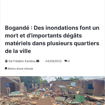
Bogandé : Des inondations font un
mort et d’importants dégâts
matériels dans plusieurs quartiers
de la ville
Sié Frédéric Kambou
E
04/09/2023
0
n
Moins d’une minute
v
o
y
e
r
u