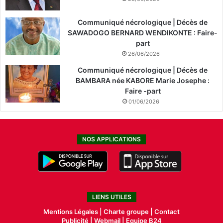
Communiqué nécrologique | Décès de
SAWADOGO BERNARD WENDIKONTE : Faire-
part
26/06/2026
Communiqué nécrologique | Décès de
BAMBARA née KABORE Marie Josephe :
Faire -part
01/06/2026
NOS APPLICATIONS
LIENS UTILES
Mentions Légales |
Charte groupe |
Contact
Publicité
|
Webmail |
Equipe B24