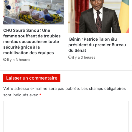
d
a
m
p
i
r
n
è
i
s
CHU Sourô Sanou : Une
s
p
femme souffrant de troubles
t
r
Bénin : Patrice Talon élu
mentaux accouche en toute
r
e
président du premier Bureau
sécurité grâce à la
a
du Sénat
s
mobilisation des équipes
t
q
il y a 3 heures
il y a 3 heures
e
u
u
e
r
u
Laisser un commentaire
s
n
d
m
Votre adresse e-mail ne sera pas publiée.
Les champs obligatoires
e
o
sont indiqués avec
*
s
i
C
L
s
y
d
o
c
e
m
é
f
e
e
m