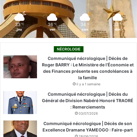
k
n
a
m
33
36
34
33
℃
℃
℃
℃
jeu
ven
sam
dim
NÉCROLOGIE
Communiqué nécrologique | Décès de
Roger BARRY : Le Ministère de l’Économie et
des Finances présente ses condoléances à
la famille
il y a 1 semaine
Communiqué nécrologique | Décès du
Général de Division Nabéré Honoré TRAORÉ
: Remerciements
03/07/2026
Communiqué nécrologique | Décès de son
Excellence Dramane YAMEOGO : Faire-part
28/06/2026