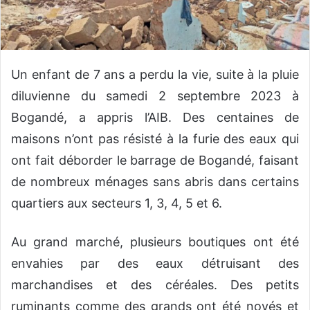
n
c
o
u
r
Un enfant de 7 ans a perdu la vie, suite à la pluie
r
diluvienne du samedi 2 septembre 2023 à
i
Bogandé, a appris l’AIB. Des centaines de
e
l
maisons n’ont pas résisté à la furie des eaux qui
ont fait déborder le barrage de Bogandé, faisant
de nombreux ménages sans abris dans certains
quartiers aux secteurs 1, 3, 4, 5 et 6.
Au grand marché, plusieurs boutiques ont été
envahies par des eaux détruisant des
marchandises et des céréales. Des petits
ruminants comme des grands ont été noyés et