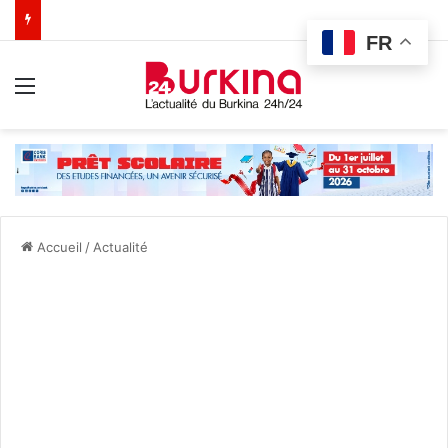
FR
Menu
Accueil
/
Actualité