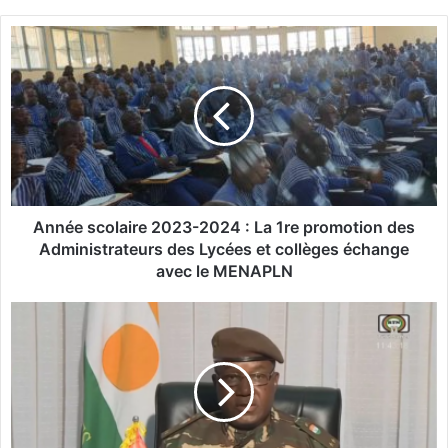
A
n
n
é
e
s
c
o
l
a
Année scolaire 2023-2024 : La 1re promotion des
i
Administrateurs des Lycées et collèges échange
r
avec le MENAPLN
e
2
L
0
e
2
N
3
i
-
g
2
e
0
r