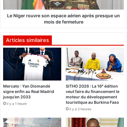
2
r
4
o
:
u
Le Niger rouvre son espace aérien après presque un
L
v
mois de fermeture
a
r
1
e
r
s
Articles similaires
e
o
p
n
r
e
o
s
m
p
o
a
t
c
i
Mercato : Yan Diomandé
SITHO 2026 : La 16ᵉ édition
e
signe enfin au Real Madrid
veut faire du financement le
o
a
jusqu’en 2033
moteur du développement
n
é
touristique au Burkina Faso
d
il y a 1 heure
r
il y a 2 heures
e
i
s
e
A
n