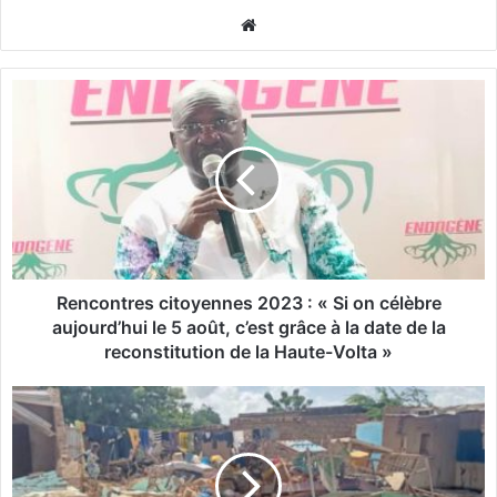
We
bsi
te
R
e
n
c
o
n
t
r
e
s
Rencontres citoyennes 2023 : « Si on célèbre
c
aujourd’hui le 5 août, c’est grâce à la date de la
i
reconstitution de la Haute-Volta »
t
o
B
y
o
e
g
n
a
n
n