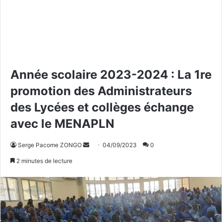
Année scolaire 2023-2024 : La 1re
promotion des Administrateurs
des Lycées et collèges échange
avec le MENAPLN
Serge Pacome ZONGO
E
04/09/2023
0
n
2 minutes de lecture
v
o
y
e
r