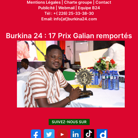
Mentions Légales |
Charte groupe |
Contact
Publicité
|
Webmail |
Equipe B24
Tél : +( 226) 25-33-38-30
Email: info[at]burkina24.com
Burkina 24 : 17 Prix Galian remportés
SUIVEZ-NOUS SUR