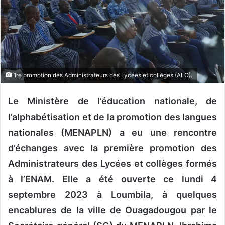
u
n
c
o
u
r
1re promotion des Administrateurs des Lycées et collèges (ALC).
r
i
Le Ministère de l’éducation nationale, de
e
l
l’alphabétisation et de la promotion des langues
nationales (MENAPLN) a eu une rencontre
d’échanges avec la première promotion des
Administrateurs des Lycées et collèges formés
à l’ENAM. Elle a été ouverte ce lundi 4
septembre 2023 à Loumbila, à quelques
encablures de la ville de Ouagadougou par le