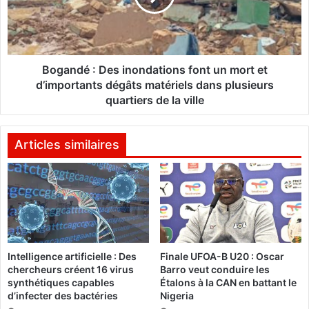
e
d
s
é
2
:
0
D
2
e
Bogandé : Des inondations font un mort et
3
s
d’importants dégâts matériels dans plusieurs
:
i
quartiers de la ville
«
n
S
o
i
n
Articles similaires
o
d
n
a
c
t
é
i
l
o
è
n
b
s
r
Intelligence artificielle : Des
Finale UFOA-B U20 : Oscar
f
chercheurs créent 16 virus
Barro veut conduire les
e
o
synthétiques capables
Étalons à la CAN en battant le
a
n
d’infecter des bactéries
Nigeria
u
t