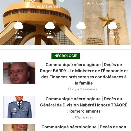
o
i
e
r
5.13 km/h
Nuages Dispersés
k
n
a
m
33
32
34
32
℃
℃
℃
℃
sam
dim
lun
mar
NÉCROLOGIE
Communiqué nécrologique | Décès de
Roger BARRY : Le Ministère de l’Économie et
des Finances présente ses condoléances à
la famille
il y a 2 semaines
Communiqué nécrologique | Décès du
Général de Division Nabéré Honoré TRAORÉ
: Remerciements
03/07/2026
Communiqué nécrologique | Décès de son