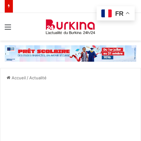
FR
Menu
Accueil
/
Actualité