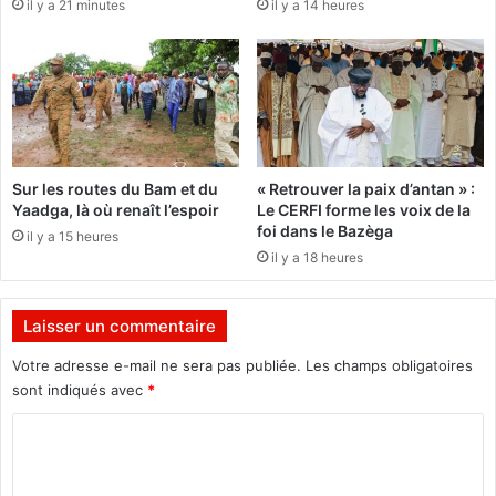
il y a 21 minutes
il y a 14 heures
j
u
o
n
u
m
r
o
d
r
’
t
h
e
u
t
Sur les routes du Bam et du
« Retrouver la paix d’antan » :
i
d
Yaadga, là où renaît l’espoir
Le CERFI forme les voix de la
l
’
foi dans le Bazèga
il y a 15 heures
e
i
il y a 18 heures
5
m
a
p
o
o
Laisser un commentaire
û
r
t
t
Votre adresse e-mail ne sera pas publiée.
Les champs obligatoires
,
a
sont indiqués avec
*
c
n
’
t
C
e
s
o
s
d
t
m