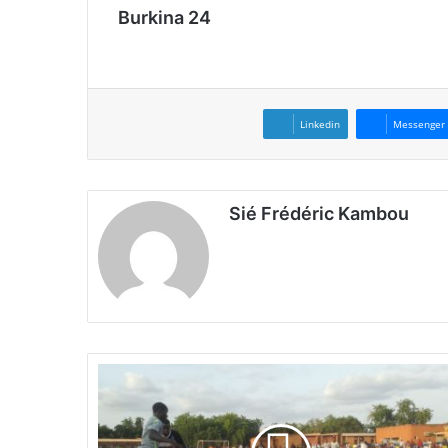
Burkina 24
Linkedin
Messenger
Sié Frédéric Kambou
8
e
é
d