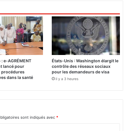
i
t
é
s
M
i
n
i
è
r
o : e-AGRÉMENT
États-Unis : Washington élargit le
e
nt lancé pour
contrôle des réseaux sociaux
s
es procédures
pour les demandeurs de visa
d
ves dans la santé
il y a 3 heures
’
A
f
r
i
q
bligatoires sont indiqués avec
*
u
e