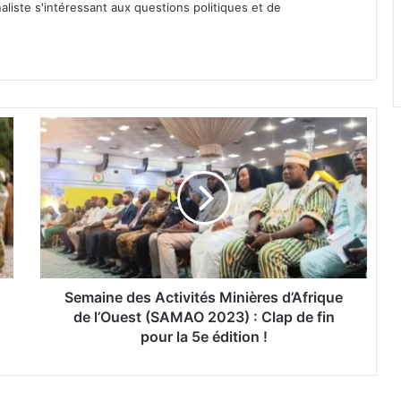
iste s'intéressant aux questions politiques et de
S
e
m
a
i
n
e
d
e
s
Semaine des Activités Minières d’Afrique
A
de l’Ouest (SAMAO 2023) : Clap de fin
c
pour la 5e édition !
t
i
v