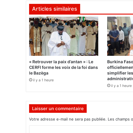
u
Articles similaires
i
v
o
u
d
r
a
i
t
« Retrouver la paix d’antan » : Le
Burkina Fas
s
CERFI forme les voix de la foi dans
officielleme
e
le Bazèga
simplifier l
m
administrati
il y a 1 heure
e
il y a 1 heure
t
t
r
Laisser un commentaire
e
e
Votre adresse e-mail ne sera pas publiée.
Les champs o
n
t
C