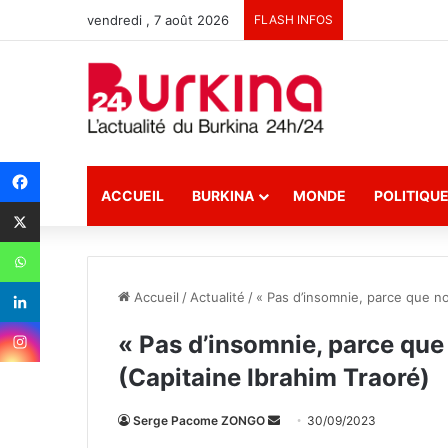
vendredi , 7 août 2026
FLASH INFOS
ACCUEIL
BURKINA
MONDE
POLITIQU
Accueil
/
Actualité
/
« Pas d’insomnie, parce que no
« Pas d’insomnie, parce que
(Capitaine Ibrahim Traoré)
Serge Pacome ZONGO
E
30/09/2023
n