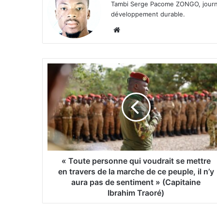
Tambi Serge Pacome ZONGO, journal
développement durable.
We
bsi
te
«
T
o
u
t
e
p
e
r
s
« Toute personne qui voudrait se mettre
o
en travers de la marche de ce peuple, il n’y
n
aura pas de sentiment » (Capitaine
n
Ibrahim Traoré)
e
q