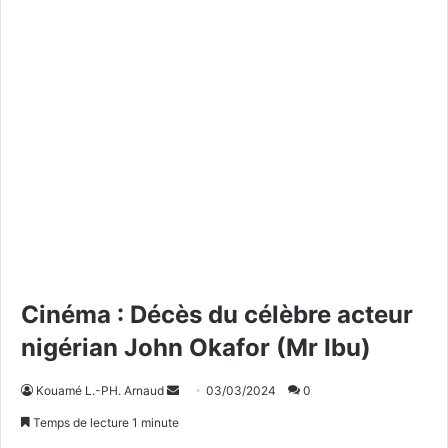
Cinéma : Décès du célèbre acteur
nigérian John Okafor (Mr Ibu)
Kouamé L.-PH. Arnaud
E
03/03/2024
0
n
Temps de lecture 1 minute
v