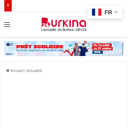
FR
Menu
Accueil
/
Actualité