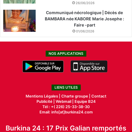
26/06/2026
Communiqué nécrologique | Décès de
BAMBARA née KABORE Marie Josephe :
Faire -part
01/06/2026
NOS APPLICATIONS
LIENS UTILES
Mentions Légales |
Charte groupe |
Contact
Publicité
|
Webmail |
Equipe B24
Tél : +( 226) 25-33-38-30
Email: info[at]burkina24.com
Burkina 24 : 17 Prix Galian remportés