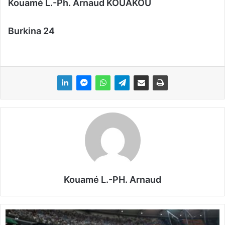
Kouamé L.-Ph. Arnaud KOUAKOU
Burkina 24
Kouamé L.-PH. Arnaud
H
u