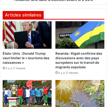
o
p
d
p
i
o
Articles similaires
g
s
e
i
b
t
u
i
r
o
k
n
i
m
États-Unis : Donald Trump
Rwanda : Kigali confirme des
n
a
veut limiter le « tourisme des
discussions avec des pays
a
n
naissances »
européens sur le transit de
b
i
migrants expulsés
il y a 11 heures
è
f
il y a 11 heures
c
e
h
s
a
t
m
e
p
d
i
e
o
n