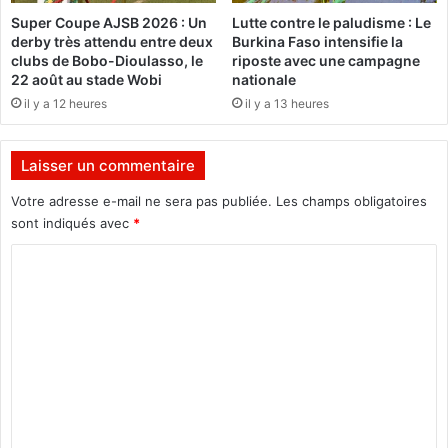
n
o
Super Coupe AJSB 2026 : Un
Lutte contre le paludisme : Le
d
u
derby très attendu entre deux
Burkina Faso intensifie la
u
v
clubs de Bobo-Dioulasso, le
riposte avec une campagne
m
e
22 août au stade Wobi
nationale
o
a
il y a 12 heures
il y a 13 heures
n
u
d
p
e
o
Laisser un commentaire
e
u
n
r
Votre adresse e-mail ne sera pas publiée.
Les champs obligatoires
s
r
sont indiqués avec
*
a
é
l
C
c
l
l
o
e
a
m
m
e
m
r
e
u
n
n
e
t