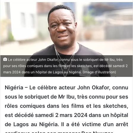
o
y
e
r
u
n
c
o
Le célèbre acteur John Okafor, connu sous le sobriquet de Mr Ibu, très
u
pour ses rôles comiques dans les films et les sketches, est décédé samedi 2
r
mars 2024 dans un hôpital de Lagos au Nigéria. (Image d'illustration)
r
i
Nigéria – Le célèbre acteur John Okafor, connu
e
sous le sobriquet de Mr Ibu, très connu pour ses
l
rôles comiques dans les films et les sketches,
est décédé samedi 2 mars 2024 dans un hôpital
de Lagos au Nigéria. Il a été victime d’un arrêt