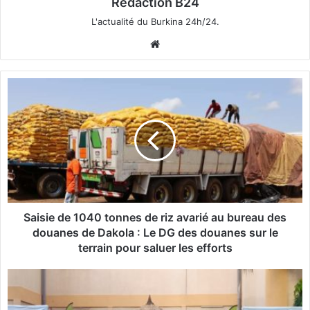
Rédaction B24
L'actualité du Burkina 24h/24.
We
bsi
te
S
a
i
s
i
e
d
e
1
0
Saisie de 1040 tonnes de riz avarié au bureau des
4
douanes de Dakola : Le DG des douanes sur le
0
terrain pour saluer les efforts
t
o
O
n
u
n
a