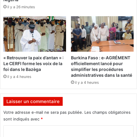
d
u
il y a 26 minutes
e
t
s
c
d
r
o
é
u
e
a
r
n
l
e
a
« Retrouver la paix d’antan » :
Burkina Faso : e-AGRÉMENT
s
s
Le CERFI forme les voix de la
officiellement lancé pour
d
e
foi dans le Bazèga
simplifier les procédures
e
n
administratives dans la santé
il y a 4 heures
D
s
il y a 4 heures
a
a
k
t
o
i
Laisser un commentaire
l
o
a
n
Votre adresse e-mail ne sera pas publiée.
Les champs obligatoires
:
d
sont indiqués avec
*
L
’
e
C
u
D
n