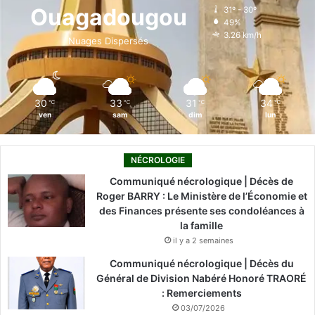
o
d
b
g
k
Ouagadougou
31º - 30º
49%
o
i
e
r
3.26 km/h
Nuages Dispersés
k
n
a
m
30
33
31
34
℃
℃
℃
℃
ven
sam
dim
lun
NÉCROLOGIE
Communiqué nécrologique | Décès de
Roger BARRY : Le Ministère de l’Économie et
des Finances présente ses condoléances à
la famille
il y a 2 semaines
Communiqué nécrologique | Décès du
Général de Division Nabéré Honoré TRAORÉ
: Remerciements
03/07/2026