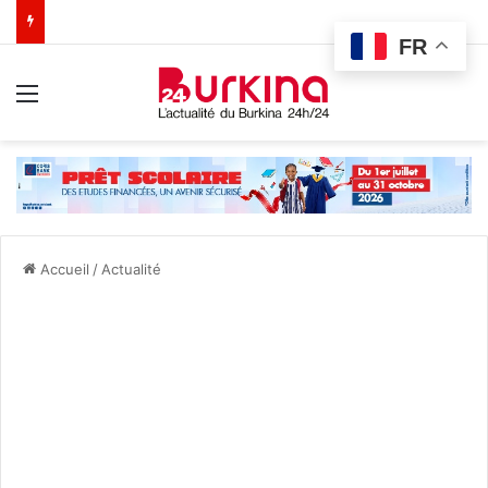
FR
Menu
Accueil
/
Actualité