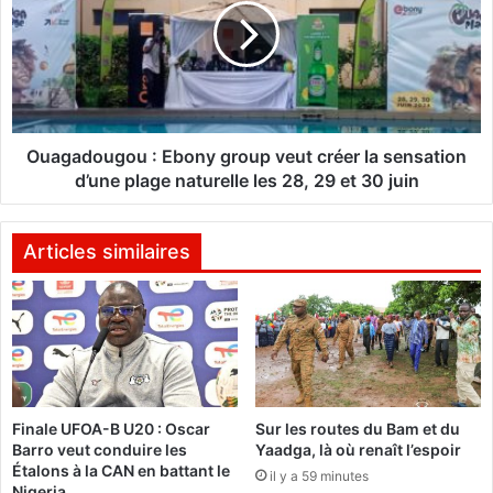
e
g
s
a
d
d
e
o
r
u
i
g
z
o
Ouagadougou : Ebony group veut créer la sensation
a
u
d’une plage naturelle les 28, 29 et 30 juin
v
:
a
E
r
b
Articles similaires
i
o
é
n
a
y
u
g
b
r
u
o
r
u
e
Finale UFOA-B U20 : Oscar
Sur les routes du Bam et du
p
Barro veut conduire les
Yaadga, là où renaît l’espoir
a
v
Étalons à la CAN en battant le
u
il y a 59 minutes
e
Nigeria