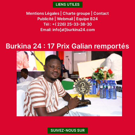
LIENS UTILES
Mentions Légales |
Charte groupe |
Contact
Publicité
|
Webmail |
Equipe B24
Tél : +( 226) 25-33-38-30
Email: info[at]burkina24.com
Burkina 24 : 17 Prix Galian remportés
SUIVEZ-NOUS SUR