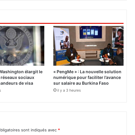
à
p
r
o
x
i
m
i
t
é
d
 Washington élargit le
« PengMe » : La nouvelle solution
e
 réseaux sociaux
numérique pour faciliter l’avance
l
mandeurs de visa
sur salaire au Burkina Faso
a
s
il y a 3 heures
R
T
B
t
é
l
bligatoires sont indiqués avec
*
é