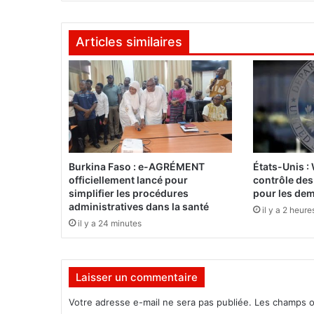
'
A
Articles similaires
u
t
o
r
i
t
é
S
u
Burkina Faso : e-AGRÉMENT
États-Unis :
p
officiellement lancé pour
contrôle des
é
simplifier les procédures
pour les de
r
administratives dans la santé
il y a 2 heure
i
il y a 24 minutes
e
u
r
Laisser un commentaire
e
d
Votre adresse e-mail ne sera pas publiée.
Les champs o
e