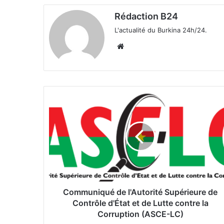
Rédaction B24
L'actualité du Burkina 24h/24.
We
bsi
te
C
o
m
m
u
n
i
q
u
é
Communiqué de l'Autorité Supérieure de
d
Contrôle d'État et de Lutte contre la
e
Corruption (ASCE-LC)
l