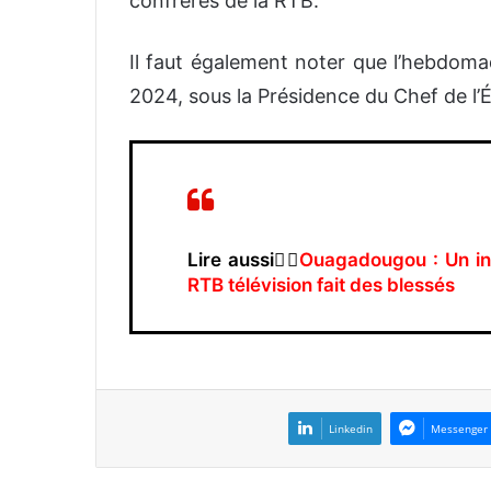
confrères de la RTB.
Il faut également noter que l’hebdomad
2024, sous la Présidence du Chef de l’É
Lire aussi👉🏿
Ouagadougou : Un inc
RTB télévision fait des blessés
Linkedin
Messenger