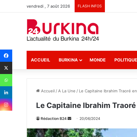
vendredi , 7 août 2026
FLASH INFOS
ACCUEIL
BURKINA
MONDE
POLITIQU
Accueil
/
A La Une
/
Le Capitaine Ibrahim Traoré en 
Le Capitaine Ibrahim Traoré 
Rédaction B24
E
20/06/2024
n
v