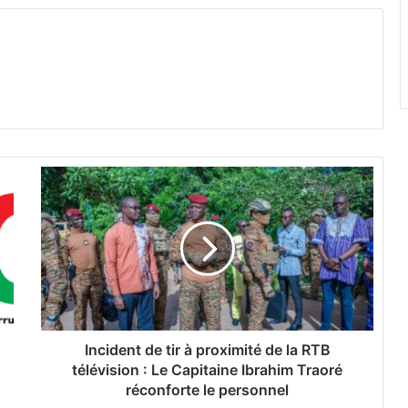
I
n
c
i
d
e
n
t
d
e
Incident de tir à proximité de la RTB
t
télévision : Le Capitaine Ibrahim Traoré
i
réconforte le personnel
r