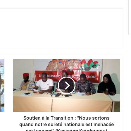
S
o
u
t
i
e
n
à
l
a
Soutien à la Transition : "Nous sortons
T
quand notre sureté nationale est menacée
r
par l’ennemi" (Kassoum Koudougou)