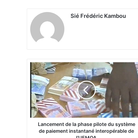
Sié Frédéric Kambou
L
a
n
c
e
m
e
n
t
d
Lancement de la phase pilote du système
e
de paiement instantané interopérable de
l
l’UEMOA