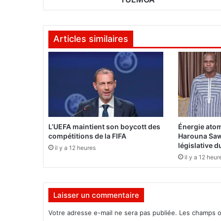
a
p
h
Articles similaires
a
s
e
p
i
l
o
t
e
L’UEFA maintient son boycott des
Énergie atom
d
compétitions de la FIFA
Harouna Saw
u
législative 
il y a 12 heures
s
il y a 12 heur
y
s
t
Laisser un commentaire
è
m
Votre adresse e-mail ne sera pas publiée.
Les champs o
e