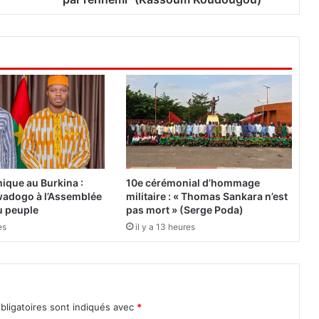
a
n
s
i
t
i
o
n
:
"
N
o
ique au Burkina :
10e cérémonial d’hommage
u
adogo à l’Assemblée
militaire : « Thomas Sankara n’est
s
du peuple
pas mort » (Serge Poda)
s
es
il y a 13 heures
o
r
t
o
n
bligatoires sont indiqués avec
*
s