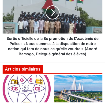
i
r
n
t
a
i
b
e
è
o
d
f
e
f
f
i
Sortie officielle de la 8e promotion de l’Académie de
o
c
Police : «Nous sommes à la disposition de notre
o
i
nation qui fera de nous ce qu’elle voudra » (André
t
e
Bamogo, Délégué général des élèves)
b
l
a
l
l
e
Articles similaires
l
d
:
e
V
l
o
a
i
8
c
e
i
p