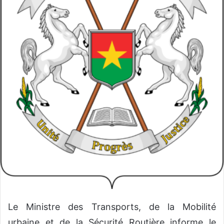
o
u
r
r
i
e
l
Le Ministre des Transports, de la Mobilité
urbaine et de la Sécurité Routière informe le