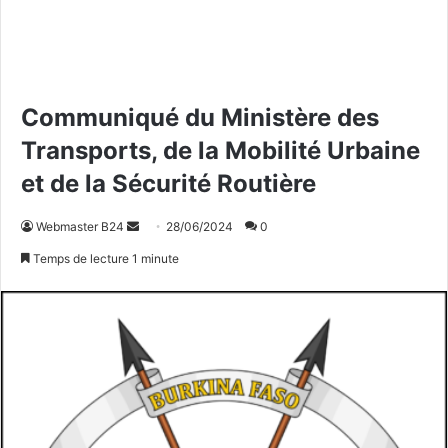
Communiqué du Ministère des
Transports, de la Mobilité Urbaine
et de la Sécurité Routière
Webmaster B24
E
28/06/2024
0
n
Temps de lecture 1 minute
v
o
y
e
r
u
n
c