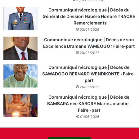
è
v
Communiqué nécrologique | Décès du
e
Général de Division Nabéré Honoré TRAORÉ
s
: Remerciements
)
03/07/2026
Communiqué nécrologique | Décès de son
Excellence Dramane YAMEOGO : Faire-part
28/06/2026
Communiqué nécrologique | Décès de
SAWADOGO BERNARD WENDIKONTE : Faire-
part
26/06/2026
Communiqué nécrologique | Décès de
BAMBARA née KABORE Marie Josephe :
Faire -part
01/06/2026