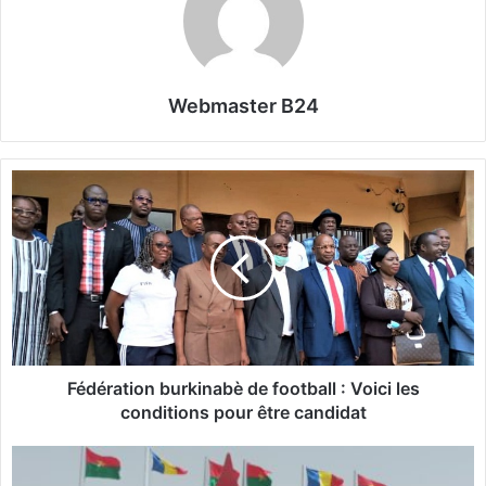
Webmaster B24
F
é
d
é
r
a
t
i
o
n
Fédération burkinabè de football : Voici les
b
conditions pour être candidat
u
r
S
k
o