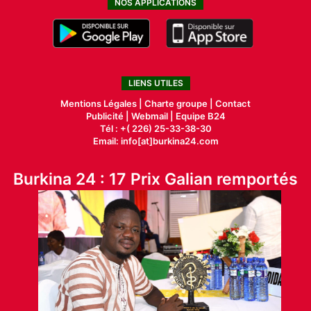
NOS APPLICATIONS
LIENS UTILES
Mentions Légales |
Charte groupe |
Contact
Publicité
|
Webmail |
Equipe B24
Tél : +( 226) 25-33-38-30
Email: info[at]burkina24.com
Burkina 24 : 17 Prix Galian remportés