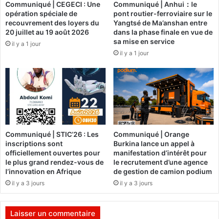
l
Communiqué | CEGECI : Une
Communiqué | Anhui：le
r
opération spéciale de
pont routier-ferroviaire sur le
e
o
recouvrement des loyers du
Yangtsé de Ma’anshan entre
s
m
20 juillet au 19 août 2026
dans la phase finale en vue de
c
o
sa mise en service
il y a 1 jour
o
t
il y a 1 jour
n
i
d
o
i
n
t
d
i
e
o
l
n
’
s
A
Communiqué | STIC’26 : Les
Communiqué | Orange
p
c
inscriptions sont
Burkina lance un appel à
o
a
officiellement ouvertes pour
manifestation d’intérêt pour
u
d
le plus grand rendez-vous de
le recrutement d’une agence
r
é
l’innovation en Afrique
de gestion de camion podium
ê
m
il y a 3 jours
il y a 3 jours
t
i
r
e
e
d
Laisser un commentaire
c