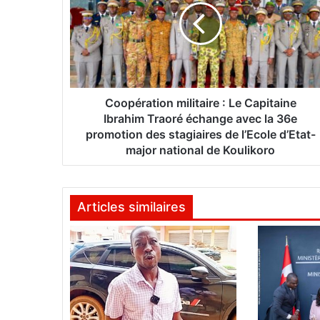
p
é
r
a
t
i
o
Coopération militaire : Le Capitaine
n
Ibrahim Traoré échange avec la 36e
m
promotion des stagiaires de l’Ecole d’Etat-
i
major national de Koulikoro
l
i
t
Articles similaires
a
i
r
e
:
L
e
C