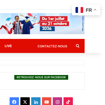
FR
Rechercher
LIVE
CONTACTEZ-NOUS
RETROUVEZ-NOUS SUR FACEBOOK
F
X
L
Y
I
T