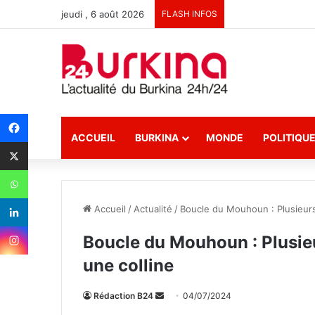
jeudi , 6 août 2026
FLASH INFOS
ACCUEIL
BURKINA
MONDE
POLITIQU
Accueil
/
Actualité
/
Boucle du Mouhoun : Plusieurs
Boucle du Mouhoun : Plusie
une colline
Rédaction B24
E
04/07/2024
n