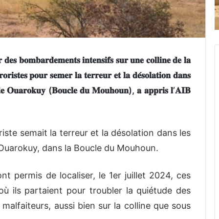
𝐝𝐞𝐬 𝐛𝐨𝐦𝐛𝐚𝐫𝐝𝐞𝐦𝐞𝐧𝐭𝐬 𝐢𝐧𝐭𝐞𝐧𝐬𝐢𝐟𝐬 𝐬𝐮𝐫 𝐮𝐧𝐞 𝐜𝐨𝐥𝐥𝐢𝐧𝐞 𝐝𝐞 𝐥𝐚
𝐫𝐢𝐬𝐭𝐞𝐬 𝐩𝐨𝐮𝐫 𝐬𝐞𝐦𝐞𝐫 𝐥𝐚 𝐭𝐞𝐫𝐫𝐞𝐮𝐫 𝐞𝐭 𝐥𝐚 𝐝𝐞́𝐬𝐨𝐥𝐚𝐭𝐢𝐨𝐧 𝐝𝐚𝐧𝐬
𝐭 𝐝𝐞 𝐎𝐮𝐚𝐫𝐨𝐤𝐮𝐲 (𝐁𝐨𝐮𝐜𝐥𝐞 𝐝𝐮 𝐌𝐨𝐮𝐡𝐨𝐮𝐧), 𝐚 𝐚𝐩𝐩𝐫𝐢𝐬 𝐥’𝐀𝐈𝐁
iste semait la terreur et la désolation dans les
 Ouarokuy, dans la Boucle du Mouhoun.
t permis de localiser, le 1er juillet 2024, ces
’où ils partaient pour troubler la quiétude des
alfaiteurs, aussi bien sur la colline que sous