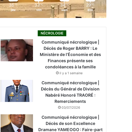
36
33
34
29
℃
℃
℃
℃
jeu
ven
sam
dim
NÉCROLOGIE
Communiqué nécrologique |
Décès de Roger BARRY : Le
Ministère de l’Économie et des
Finances présente ses
condoléances à la famille
il y a 1 semaine
Communiqué nécrologique |
Décès du Général de Division
Nabéré Honoré TRAORÉ :
Remerciements
03/07/2026
Communiqué nécrologique |
Décès de son Excellence
Dramane YAMEOGO : Faire-part