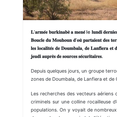
𝐋’𝐚𝐫𝐦𝐞́𝐞 𝐛𝐮𝐫𝐤𝐢𝐧𝐚𝐛𝐞̀ 𝐚 𝐦𝐞𝐧𝐞́ le 𝐥𝐮𝐧𝐝𝐢 𝐝𝐞𝐫𝐧𝐢𝐞𝐫 
𝐁𝐨𝐮𝐜𝐥𝐞 𝐝𝐮 𝐌𝐨𝐮𝐡𝐨𝐮𝐧 𝐝’𝐨𝐮̀ 𝐩𝐚𝐫𝐭𝐚𝐢𝐞𝐧𝐭 𝐝𝐞𝐬 𝐭𝐞𝐫𝐫𝐨
𝐥𝐞𝐬 𝐥𝐨𝐜𝐚𝐥𝐢𝐭𝐞́𝐬 𝐝𝐞 𝐃𝐨𝐮𝐦𝐛𝐚𝐥𝐚, 𝐝𝐞 𝐋𝐚𝐧𝐟𝐢𝐞𝐫𝐚 
𝐣𝐞𝐮𝐝𝐢 𝐚𝐮𝐩𝐫𝐞̀𝐬 𝐝𝐞 𝐬𝐨𝐮𝐫𝐜𝐞𝐬 𝐬𝐞́𝐜𝐮𝐫𝐢𝐭𝐚𝐢𝐫𝐞𝐬.
Depuis quelques jours, un groupe terror
zones de Doumbala, de Lanfiera et de
Les recherches des vecteurs aériens on
criminels sur une colline rocailleuse d
populations. On y voyait de nombreux m