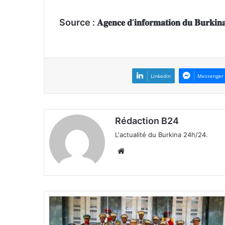
Source : 𝐀𝐠𝐞𝐧𝐜𝐞 𝐝’𝐢𝐧𝐟𝐨𝐫𝐦𝐚𝐭𝐢𝐨𝐧 𝐝𝐮 𝐁𝐮𝐫𝐤
Linkedin
Messenger
Rédaction B24
L'actualité du Burkina 24h/24.
We
bsi
te
C
o
o