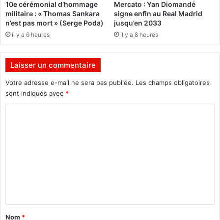
10e cérémonial d’hommage
Mercato : Yan Diomandé
p
k
militaire : « Thomas Sankara
signe enfin au Real Madrid
r
i
n’est pas mort » (Serge Poda)
jusqu’en 2033
o
n
il y a 6 heures
il y a 8 heures
c
a
h
b
e
è
Laisser un commentaire
d
c
a
r
Votre adresse e-mail ne sera pas publiée.
Les champs obligatoires
v
o
sont indiqués avec
*
a
i
n
t
C
t
e
o
a
n
g
m
v
e
o
m
d
u
e
e
s
s
e
n
e
t
t
s
v
c
o
a
Nom
*