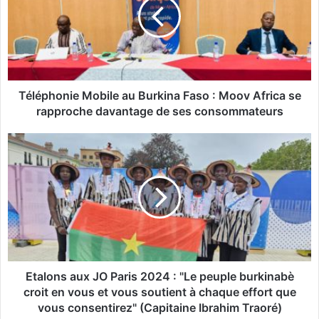
é
p
h
o
n
i
e
Téléphonie Mobile au Burkina Faso : Moov Africa se
M
rapproche davantage de ses consommateurs
o
b
E
i
t
l
a
e
l
a
o
u
n
B
s
u
a
r
u
k
x
Etalons aux JO Paris 2024 : "Le peuple burkinabè
i
J
croit en vous et vous soutient à chaque effort que
n
O
vous consentirez" (Capitaine Ibrahim Traoré)
a