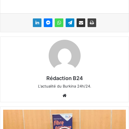
Rédaction B24
L'actualité du Burkina 24h/24.
We
bsi
te
T
é
l