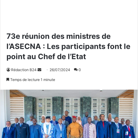
73e réunion des ministres de
l’ASECNA : Les participants font le
point au Chef de l’Etat
Rédaction B24
E
26/07/2024
0
n
Temps de lecture 1 minute
v
o
y
e
r
u
n
c