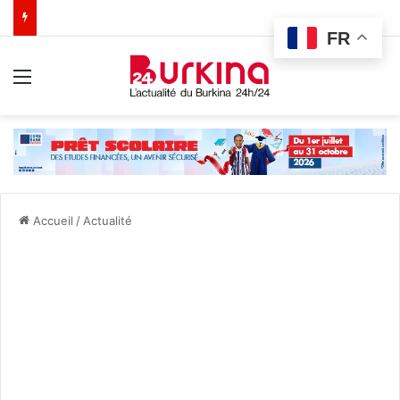
FR
Menu
Accueil
/
Actualité