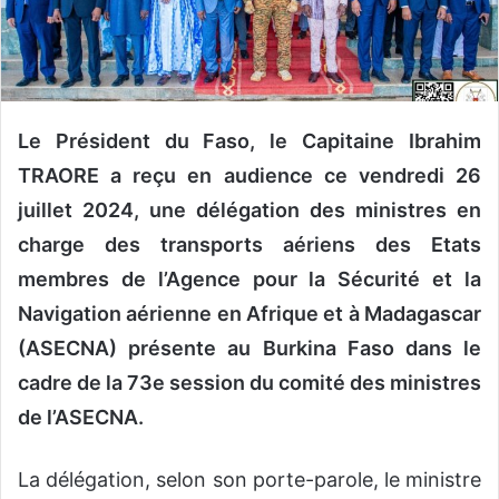
o
u
r
r
i
Le Président du Faso, le Capitaine Ibrahim
e
TRAORE a reçu en audience ce vendredi 26
l
juillet 2024, une délégation des ministres en
charge des transports aériens des Etats
membres de l’Agence pour la Sécurité et la
Navigation aérienne en Afrique et à Madagascar
(ASECNA) présente au Burkina Faso dans le
cadre de la 73e session du comité des ministres
de l’ASECNA.
La délégation, selon son porte-parole, le ministre