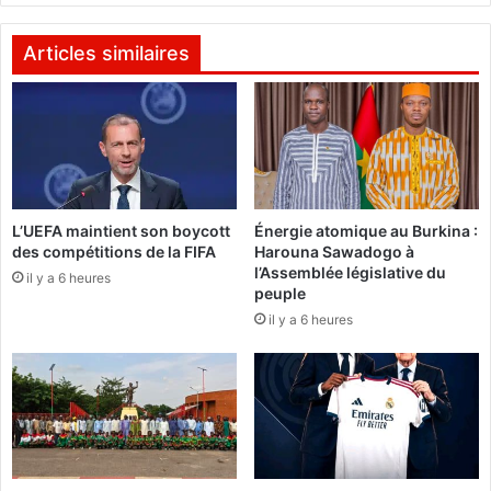
P
F
a
a
r
Articles similaires
s
i
o
s
2
:
0
M
2
o
4
o
:
v
L’UEFA maintient son boycott
Énergie atomique au Burkina :
"
des compétitions de la FIFA
Harouna Sawadogo à
A
L
l’Assemblée législative du
f
e
il y a 6 heures
peuple
r
p
il y a 6 heures
i
e
c
u
a
p
s
l
e
e
r
b
a
u
p
r