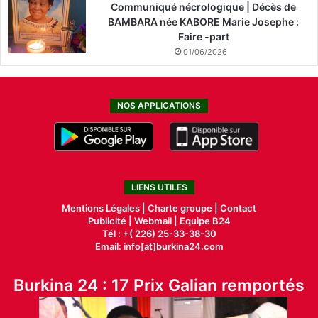
Communiqué nécrologique | Décès de
BAMBARA née KABORE Marie Josephe :
Faire -part
01/06/2026
NOS APPLICATIONS
LIENS UTILES
Mentions Légales |
Charte groupe |
Contact
Publicité
|
Webmail |
Equipe B24
Tél : +( 226) 25-33-38-30
Email: info[at]burkina24.com
Burkina 24 : 17 Prix Galian remportés