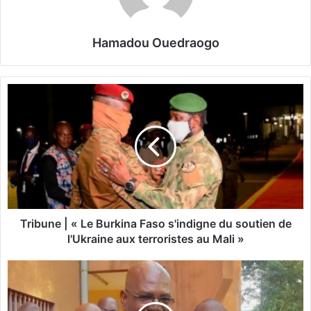
Hamadou Ouedraogo
T
r
i
b
u
n
e
|
«
Tribune | « Le Burkina Faso s'indigne du soutien de
L
l'Ukraine aux terroristes au Mali »
e
B
«
u
L
r
e
k