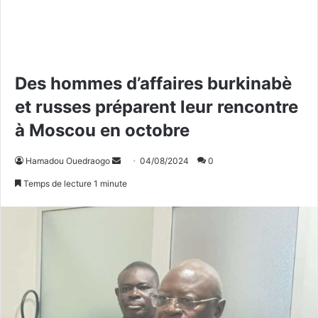
Des hommes d’affaires burkinabè
et russes préparent leur rencontre
à Moscou en octobre
Hamadou Ouedraogo
E
04/08/2024
0
n
Temps de lecture 1 minute
v
o
y
e
r
u
n
c