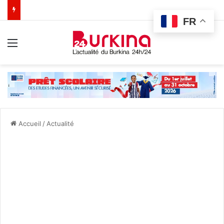
FR
Menu
Accueil
/
Actualité