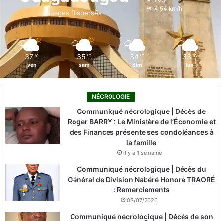
76%
o
i
e
r
4.54 km/h
Nuages Dispersés
k
n
a
m
37
35
34
33
℃
℃
℃
℃
ven
sam
dim
lun
NÉCROLOGIE
Communiqué nécrologique | Décès de
Roger BARRY : Le Ministère de l’Économie et
des Finances présente ses condoléances à
la famille
il y a 1 semaine
Communiqué nécrologique | Décès du
Général de Division Nabéré Honoré TRAORÉ
: Remerciements
03/07/2026
Communiqué nécrologique | Décès de son