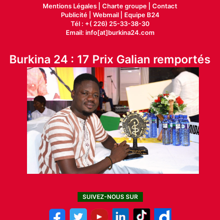
Mentions Légales |
Charte groupe |
Contact
Publicité
|
Webmail |
Equipe B24
Tél : +( 226) 25-33-38-30
Email: info[at]burkina24.com
Burkina 24 : 17 Prix Galian remportés
SUIVEZ-NOUS SUR