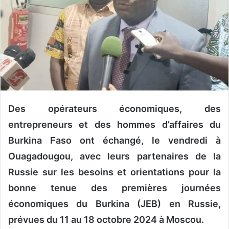
o
u
r
r
i
e
l
Des opérateurs économiques, des
entrepreneurs et des hommes d’affaires du
Burkina Faso ont échangé, le vendredi à
Ouagadougou, avec leurs partenaires de la
Russie sur les besoins et orientations pour la
bonne tenue des premières journées
économiques du Burkina (JEB) en Russie,
prévues du 11 au 18 octobre 2024 à Moscou.