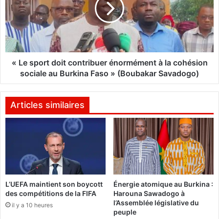
s
i
p
n
o
a
r
F
t
a
d
s
o
« Le sport doit contribuer énormément à la cohésion
o
i
sociale au Burkina Faso » (Boubakar Savadogo)
s
t
'
c
i
o
Articles similaires
n
n
d
t
i
r
g
i
n
b
e
u
d
e
L’UEFA maintient son boycott
Énergie atomique au Burkina :
u
r
des compétitions de la FIFA
Harouna Sawadogo à
s
é
l’Assemblée législative du
o
il y a 10 heures
n
peuple
u
o