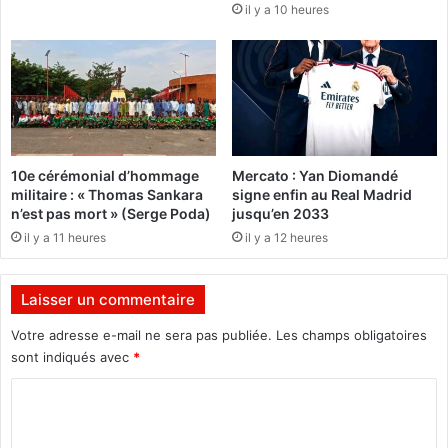
il y a 10 heures
t
r
i
m
e
é
n
m
d
e
e
n
l
t
'
à
10e cérémonial d’hommage
Mercato : Yan Diomandé
U
l
militaire : « Thomas Sankara
signe enfin au Real Madrid
k
a
n’est pas mort » (Serge Poda)
jusqu’en 2033
r
c
il y a 11 heures
il y a 12 heures
a
o
i
h
n
é
Laisser un commentaire
e
s
a
i
Votre adresse e-mail ne sera pas publiée.
Les champs obligatoires
u
o
sont indiqués avec
*
x
n
t
s
C
e
o
o
r
c