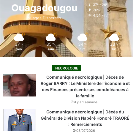
o
d
b
g
k
Ouagadougou
37º - 26º
76%
o
i
e
r
4.54 km/h
Nuages Dispersés
k
n
a
m
37
35
34
33
℃
℃
℃
℃
ven
sam
dim
lun
NÉCROLOGIE
Communiqué nécrologique | Décès de
Roger BARRY : Le Ministère de l’Économie et
des Finances présente ses condoléances à
la famille
il y a 1 semaine
Communiqué nécrologique | Décès du
Général de Division Nabéré Honoré TRAORÉ
: Remerciements
03/07/2026