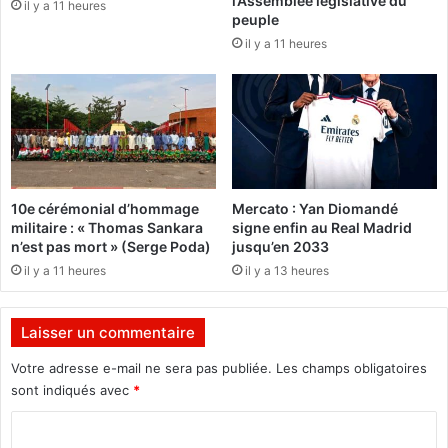
l’Assemblée législative du
d
o
il y a 11 heures
peuple
e
p
il y a 11 heures
s
é
a
r
r
a
r
t
é
e
r
u
a
r
g
é
10e cérémonial d’hommage
Mercato : Yan Diomandé
e
c
militaire : « Thomas Sankara
signe enfin au Real Madrid
s
o
n’est pas mort » (Serge Poda)
jusqu’en 2033
d
n
il y a 11 heures
il y a 13 heures
e
o
p
m
e
i
Laisser un commentaire
n
q
s
u
Votre adresse e-mail ne sera pas publiée.
Les champs obligatoires
i
e
sont indiqués avec
*
o
b
n
u
C
o
r