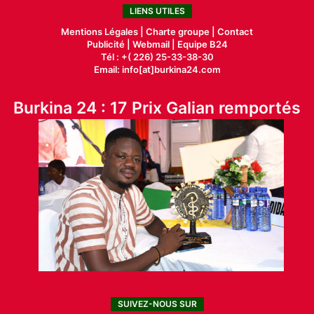
LIENS UTILES
Mentions Légales |
Charte groupe |
Contact
Publicité
|
Webmail |
Equipe B24
Tél : +( 226) 25-33-38-30
Email: info[at]burkina24.com
Burkina 24 : 17 Prix Galian remportés
SUIVEZ-NOUS SUR