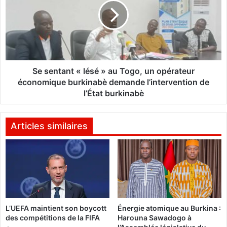
a
e
i
n
e
t
m
a
e
n
n
t
t
«
Se sentant « lésé » au Togo, un opérateur
p
l
économique burkinabè demande l’intervention de
a
é
l’État burkinabè
r
s
m
é
o
»
Articles similaires
b
a
i
u
l
T
e
o
m
g
o
o
n
,
e
L’UEFA maintient son boycott
Énergie atomique au Burkina :
u
des compétitions de la FIFA
Harouna Sawadogo à
y
n