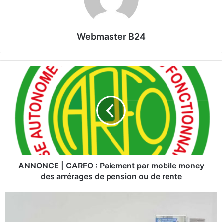
Webmaster B24
A
N
N
O
N
C
E
|
C
A
ANNONCE | CARFO : Paiement par mobile money
R
des arrérages de pension ou de rente
F
O
S
:
e
P
s