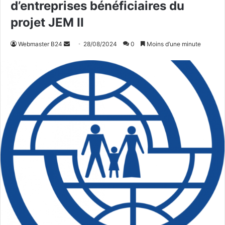
d’entreprises bénéficiaires du
projet JEM II
Webmaster B24
E
28/08/2024
0
Moins d’une minute
n
v
o
y
e
r
u
n
c
o
u
r
r
i
e