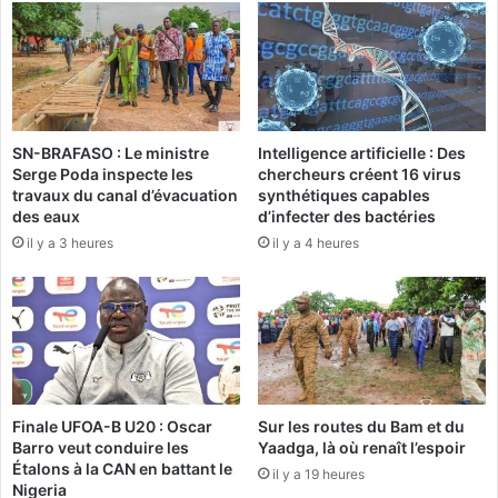
m
a
a
t
z
s
o
-
C
U
o
n
n
SN-BRAFASO : Le ministre
Intelligence artificielle : Des
i
Serge Poda inspecte les
chercheurs créent 16 virus
f
s
travaux du canal d’évacuation
synthétiques capables
e
s
des eaux
d’infecter des bactéries
c
o
il y a 3 heures
il y a 4 heures
t
u
i
h
o
a
n
i
h
t
a
e
b
n
i
t
Finale UFOA-B U20 : Oscar
Sur les routes du Bam et du
l
r
Barro veut conduire les
Yaadga, là où renaît l’espoir
l
e
Étalons à la CAN en battant le
il y a 19 heures
e
n
Nigeria