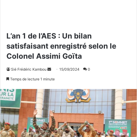
L’an 1 de l’AES : Un bilan
satisfaisant enregistré selon le
Colonel Assimi Goïta
Sié Frédéric Kambou
E
15/09/2024
0
n
Temps de lecture 1 minute
v
o
y
e
r
u
n
c