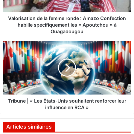
a
t
i
Valorisation de la femme ronde : Amazo Confection
o
habille spécifiquement les « Apoutchou » à
n
Ouagadougou
d
e
T
l
r
a
i
f
b
e
u
m
n
m
e
e
|
r
«
o
Tribune | « Les États-Unis souhaitent renforcer leur
n
L
influence en RCA »
d
e
e
s
:
É
Articles similaires
A
t