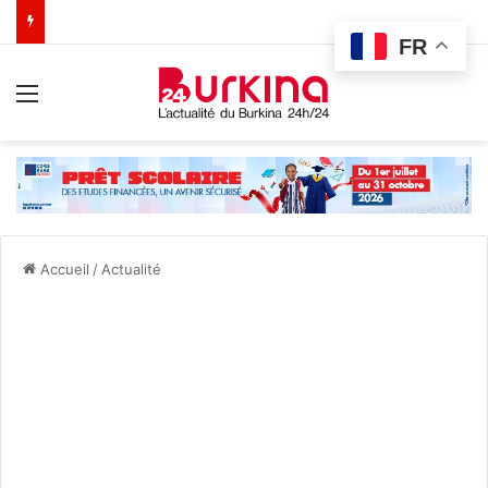
FR
Menu
Accueil
/
Actualité