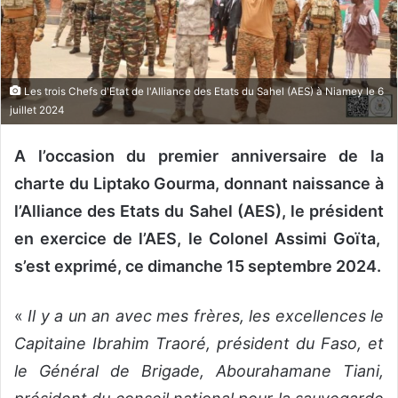
o
u
r
r
Les trois Chefs d'Etat de l'Alliance des Etats du Sahel (AES) à Niamey le 6
i
juillet 2024
e
l
A l’occasion du premier anniversaire de la
charte du Liptako Gourma, donnant naissance à
l’Alliance des Etats du Sahel (AES), le président
en exercice de l’AES, le Colonel Assimi Goïta,
s’est exprimé, ce dimanche 15 septembre 2024.
«
Il y a un an avec mes frères, les excellences le
Capitaine Ibrahim Traoré, président du Faso, et
le Général de Brigade, Abourahamane Tiani,