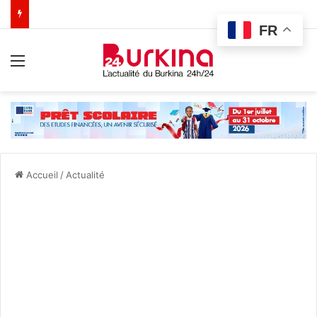
FR
Menu
Accueil
/
Actualité