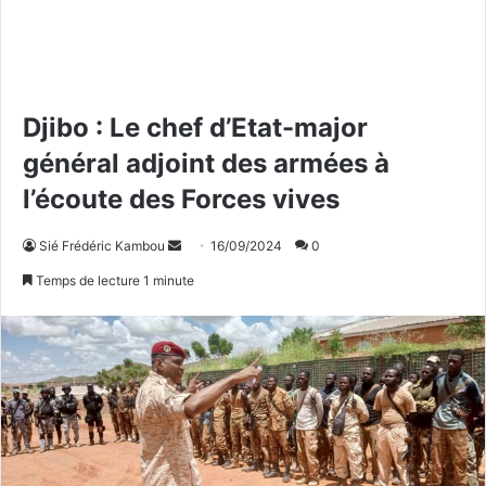
Djibo : Le chef d’Etat-major
général adjoint des armées à
l’écoute des Forces vives
Sié Frédéric Kambou
E
16/09/2024
0
n
Temps de lecture 1 minute
v
o
y
e
r
u
n
c