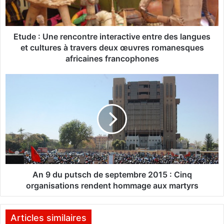
:
U
n
e
Etude : Une rencontre interactive entre des langues
r
et cultures à travers deux œuvres romanesques
e
africaines francophones
n
c
A
o
n
n
9
t
d
r
u
e
p
i
u
n
t
t
s
e
c
An 9 du putsch de septembre 2015 : Cinq
r
h
organisations rendent hommage aux martyrs
a
d
c
e
t
s
Articles similaires