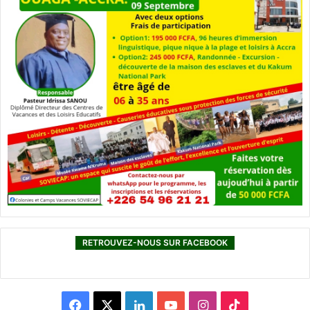
RETROUVEZ-NOUS SUR FACEBOOK
F
X
L
Y
I
T