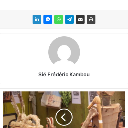
Sié Frédéric Kambou
E
t
u
d
e