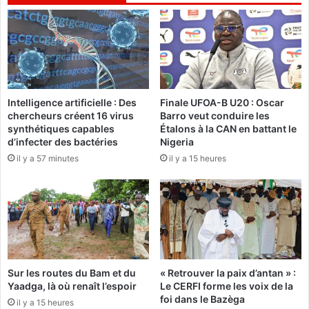
i
e
v
p
e
t
e
e
n
m
t
b
r
r
e
Intelligence artificielle : Des
Finale UFOA-B U20 : Oscar
e
chercheurs créent 16 virus
Barro veut conduire les
d
2
synthétiques capables
Étalons à la CAN en battant le
e
0
d’infecter des bactéries
Nigeria
s
1
il y a 57 minutes
il y a 15 heures
l
5
a
:
n
C
g
i
u
n
e
q
s
o
e
r
Sur les routes du Bam et du
« Retrouver la paix d’antan » :
t
g
Yaadga, là où renaît l’espoir
Le CERFI forme les voix de la
c
a
foi dans le Bazèga
il y a 15 heures
u
n