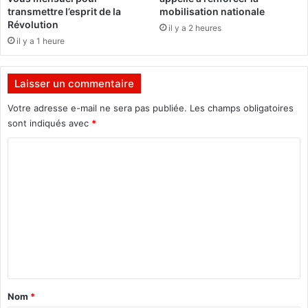
o
transmettre l’esprit de la
mobilisation nationale
n
Révolution
il y a 2 heures
s
il y a 1 heure
o
c
i
Laisser un commentaire
a
l
Votre adresse e-mail ne sera pas publiée.
Les champs obligatoires
e
sont indiqués avec
*
C
:
F
o
C
m
K
a
m
y
e
a
n
w
o
t
t
a
o
Nom
*