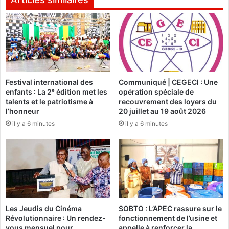
s
t
P
é
e
g
r
r
s
a
o
t
n
i
Festival international des
Communiqué | CEGECI : Une
n
o
enfants : La 2ᵉ édition met les
opération spéciale de
e
n
talents et le patriotisme à
recouvrement des loyers du
s
e
l’honneur
20 juillet au 19 août 2026
Â
t
il y a 6 minutes
il y a 6 minutes
g
d
é
e
e
l
s
a
(
c
S
o
P
h
A
é
Les Jeudis du Cinéma
SOBTO : L’APEC rassure sur le
)
s
Révolutionnaire : Un rendez-
fonctionnement de l’usine et
i
vous mensuel pour
appelle à renforcer la