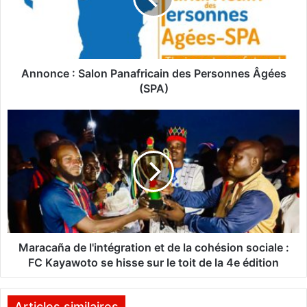
c
e
:
S
a
Annonce : Salon Panafricain des Personnes Âgées
l
(SPA)
o
n
M
P
a
a
r
n
a
a
c
f
a
r
ñ
i
a
c
d
a
e
Maracaña de l'intégration et de la cohésion sociale :
i
l
FC Kayawoto se hisse sur le toit de la 4e édition
n
'
d
i
e
n
Articles similaires