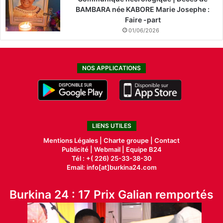
BAMBARA née KABORE Marie Josephe :
Faire -part
01/06/2026
NOS APPLICATIONS
LIENS UTILES
Mentions Légales |
Charte groupe |
Contact
Publicité
|
Webmail |
Equipe B24
Tél : +( 226) 25-33-38-30
Email: info[at]burkina24.com
Burkina 24 : 17 Prix Galian remportés