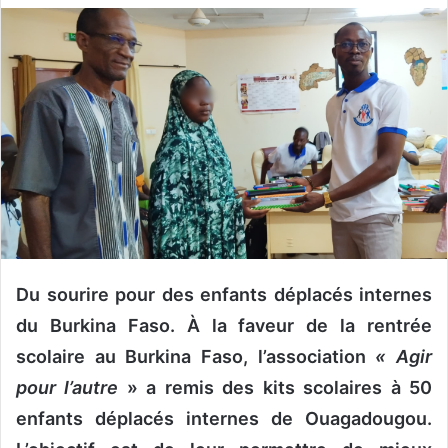
v
o
y
e
r
u
n
c
o
u
r
r
Du sourire pour des enfants déplacés internes
i
du Burkina Faso. À la faveur de la rentrée
e
scolaire au Burkina Faso, l’association
« Agir
l
pour l’autre
» a remis des kits scolaires à 50
enfants déplacés internes de Ouagadougou.