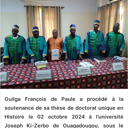
o
y
e
r
u
n
c
o
u
r
r
i
e
l
Guilga François de Paule a procédé à la
soutenance de sa thèse de doctorat unique en
Histoire le 02 octobre 2024 à l’université
Joseph Ki-Zerbo de Ouagadougou, sous le