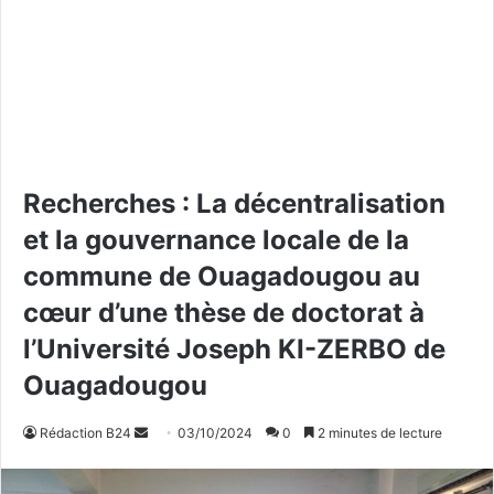
Recherches : La décentralisation
et la gouvernance locale de la
commune de Ouagadougou au
cœur d’une thèse de doctorat à
l’Université Joseph KI-ZERBO de
Ouagadougou
Rédaction B24
E
03/10/2024
0
2 minutes de lecture
n
v