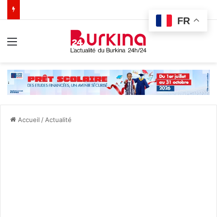
FR
Menu
Accueil
/
Actualité