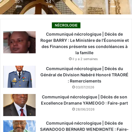
30
34
35
35
℃
℃
℃
℃
dim
lun
mar
mer
NÉCROLOGIE
Communiqué nécrologique | Décès de
Roger BARRY : Le Ministère de l’Économie et
des Finances présente ses condoléances à
la famille
il y a 2 semaines
Communiqué nécrologique | Décès du
Général de Division Nabéré Honoré TRAORÉ
: Remerciements
03/07/2026
Communiqué nécrologique | Décès de son
Excellence Dramane YAMEOGO : Faire-part
28/06/2026
Communiqué nécrologique | Décès de
SAWADOGO BERNARD WENDIKONTE : Faire-