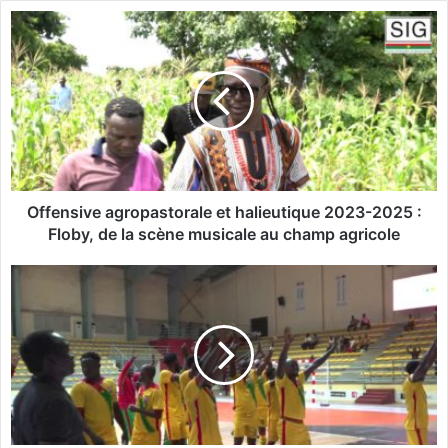
te
O
f
f
e
n
s
i
v
e
a
Offensive agropastorale et halieutique 2023-2025 :
g
Floby, de la scène musicale au champ agricole
r
o
C
p
o
a
u
s
p
t
e
o
d
r
u
a
m
l
o