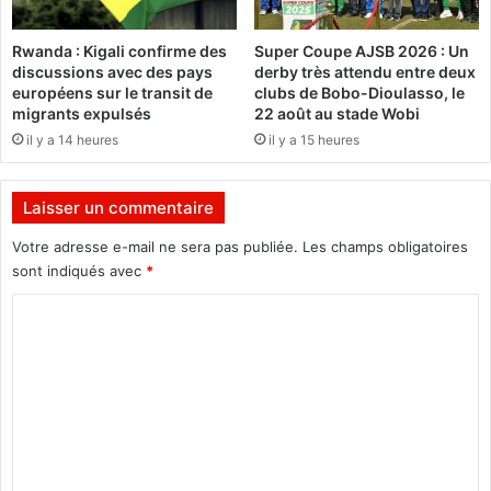
2
n
5
a
Rwanda : Kigali confirme des
Super Coupe AJSB 2026 : Un
:
F
discussions avec des pays
derby très attendu entre deux
F
a
européens sur le transit de
clubs de Bobo-Dioulasso, le
l
s
migrants expulsés
22 août au stade Wobi
o
o
il y a 14 heures
il y a 15 heures
b
e
y
n
,
q
Laisser un commentaire
d
u
e
a
Votre adresse e-mail ne sera pas publiée.
Les champs obligatoires
l
r
sont indiqués avec
*
a
t
s
d
C
c
e
o
è
f
m
n
i
e
n
m
m
a
e
u
l
s
e
n