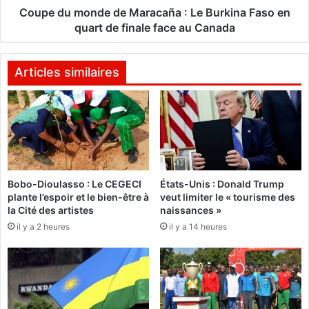
e
n
Coupe du monde de Maracaña : Le Burkina Faso en
e
d
quart de finale face au Canada
t
e
h
d
a
e
Articles similaires
l
M
i
a
e
r
u
a
t
c
i
a
q
ñ
Bobo-Dioulasso : Le CEGECI
États-Unis : Donald Trump
u
a
plante l’espoir et le bien-être à
veut limiter le « tourisme des
e
:
la Cité des artistes
naissances »
2
L
il y a 2 heures
il y a 14 heures
0
e
2
B
3
u
-
r
2
k
0
i