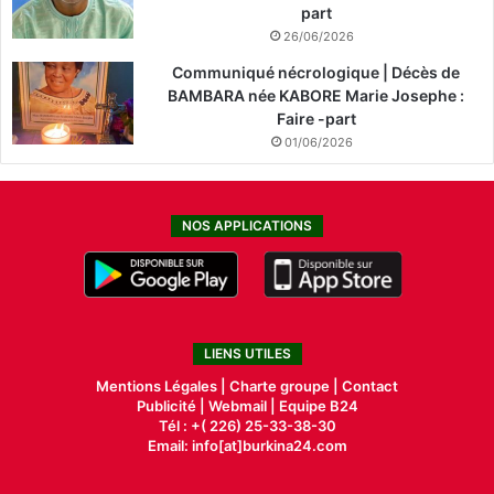
part
26/06/2026
Communiqué nécrologique | Décès de
BAMBARA née KABORE Marie Josephe :
Faire -part
01/06/2026
NOS APPLICATIONS
LIENS UTILES
Mentions Légales |
Charte groupe |
Contact
Publicité
|
Webmail |
Equipe B24
Tél : +( 226) 25-33-38-30
Email: info[at]burkina24.com