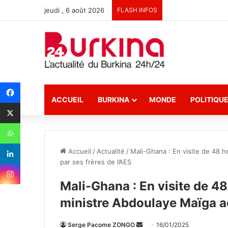
jeudi , 6 août 2026
FLASH INFOS
ACCUEIL
BURKINA
MONDE
POLITIQU
Accueil
/
Actualité
/
Mali-Ghana : En visite de 48 h
par ses frères de l’AES
Mali-Ghana : En visite de 48
ministre Abdoulaye Maïga acc
Serge Pacome ZONGO
E
16/01/2025