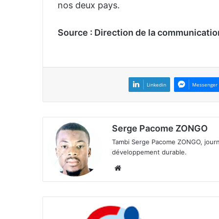
nos deux pays.
Source : Direction de la communicatio
Linkedin
Messenger
Serge Pacome ZONGO
Tambi Serge Pacome ZONGO, journal
développement durable.
We
bsi
te
C
o