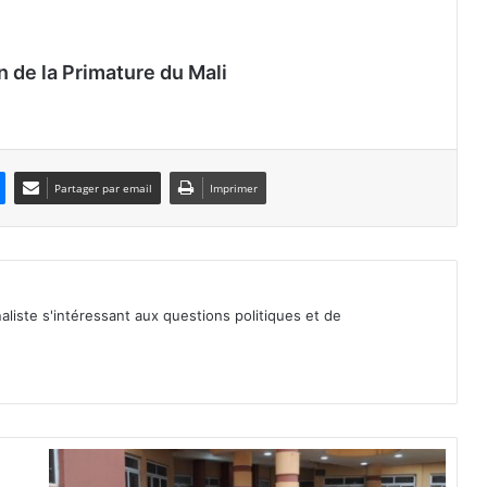
n de la Primature du Mali
Partager par email
Imprimer
iste s'intéressant aux questions politiques et de
F
D