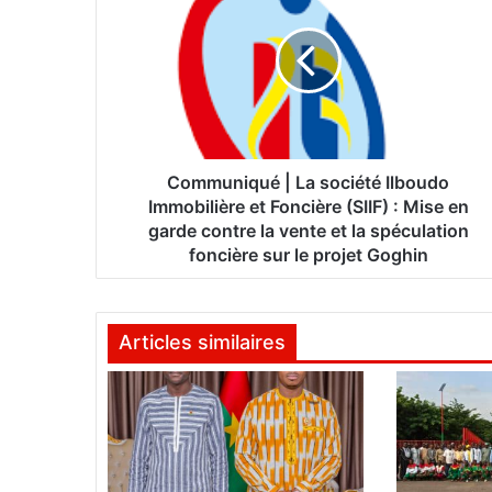
m
m
u
n
i
q
u
é
Communiqué | La société Ilboudo
|
Immobilière et Foncière (SIIF) : Mise en
L
garde contre la vente et la spéculation
a
foncière sur le projet Goghin
s
o
c
Articles similaires
i
é
t
é
I
l
b