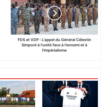
S
e
t
V
D
P
:
L
FDS et VDP : L'appel du Général Célestin
'
Simporé à l'unité face à l'ennemi et à
a
l'impérialisme
p
p
e
l
d
u
G
é
n
é
r