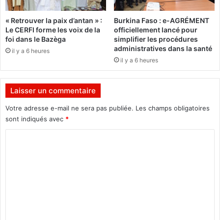
m
n
i
a
« Retrouver la paix d’antan » :
Burkina Faso : e-AGRÉMENT
n
(
Le CERFI forme les voix de la
officiellement lancé pour
i
A
foi dans le Bazèga
simplifier les procédures
s
B
administratives dans la santé
il y a 6 heures
t
B
il y a 6 heures
r
)
e
A
:
Laisser un commentaire
b
U
d
n
Votre adresse e-mail ne sera pas publiée.
Les champs obligatoires
o
e
sont indiqués avec
*
u
b
l
C
o
a
u
o
y
é
m
e
e
M
d
m
a
e
e
ï
s
g
a
n
a
u