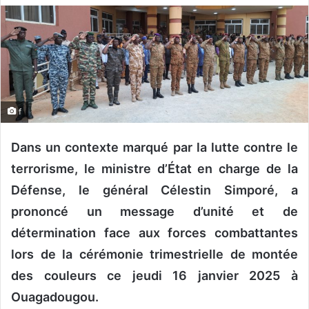
v
o
y
e
r
u
f
n
c
Dans un contexte marqué par la lutte contre le
o
u
terrorisme, le ministre d’État en charge de la
r
Défense, le général Célestin Simporé, a
r
prononcé un message d’unité et de
i
détermination face aux forces combattantes
e
l
lors de la cérémonie trimestrielle de montée
des couleurs ce jeudi 16 janvier 2025 à
Ouagadougou.