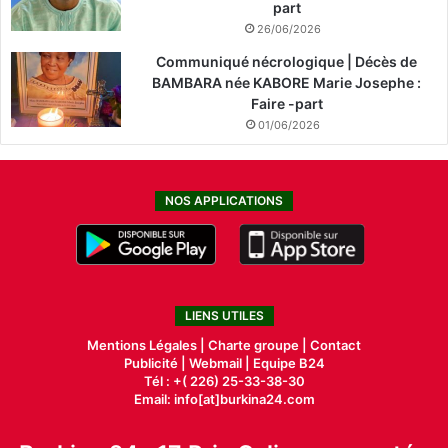
part
26/06/2026
Communiqué nécrologique | Décès de
BAMBARA née KABORE Marie Josephe :
Faire -part
01/06/2026
NOS APPLICATIONS
LIENS UTILES
Mentions Légales |
Charte groupe |
Contact
Publicité
|
Webmail |
Equipe B24
Tél : +( 226) 25-33-38-30
Email: info[at]burkina24.com