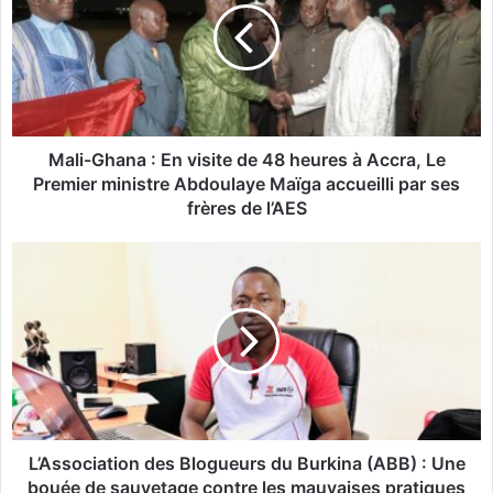
i
-
G
h
a
n
a
Mali-Ghana : En visite de 48 heures à Accra, Le
:
Premier ministre Abdoulaye Maïga accueilli par ses
E
frères de l’AES
n
v
L
i
’
s
A
i
s
t
s
e
o
d
c
e
i
4
a
8
t
L’Association des Blogueurs du Burkina (ABB) : Une
h
i
bouée de sauvetage contre les mauvaises pratiques