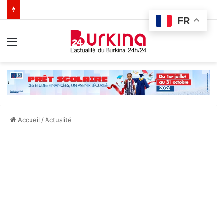
FR
Menu
Accueil
/
Actualité