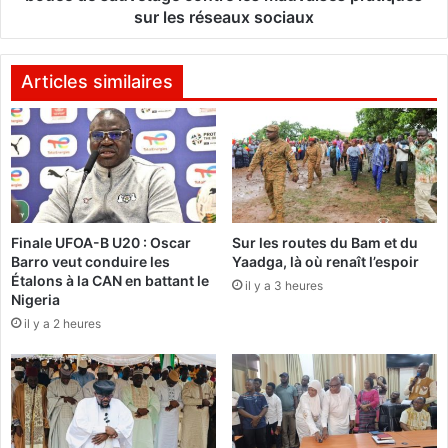
e
o
sur les réseaux sociaux
u
n
r
d
e
e
Articles similaires
s
s
à
B
A
l
c
o
c
g
r
u
a
e
,
Finale UFOA-B U20 : Oscar
Sur les routes du Bam et du
u
Barro veut conduire les
Yaadga, là où renaît l’espoir
L
r
Étalons à la CAN en battant le
e
s
il y a 3 heures
Nigeria
P
d
il y a 2 heures
r
u
e
B
m
u
i
r
e
k
r
i