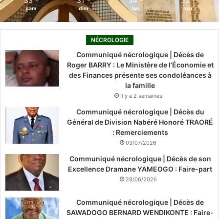
33
31
34
33
sam
dim
lun
mar
NÉCROLOGIE
Communiqué nécrologique | Décès de
Roger BARRY : Le Ministère de l’Économie et
des Finances présente ses condoléances à
la famille
il y a 2 semaines
Communiqué nécrologique | Décès du
Général de Division Nabéré Honoré TRAORÉ
: Remerciements
03/07/2026
Communiqué nécrologique | Décès de son
Excellence Dramane YAMEOGO : Faire-part
28/06/2026
Communiqué nécrologique | Décès de
SAWADOGO BERNARD WENDIKONTE : Faire-