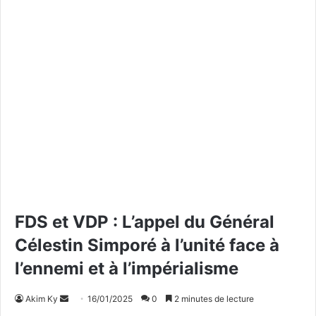
FDS et VDP : L’appel du Général
Célestin Simporé à l’unité face à
l’ennemi et à l’impérialisme
Akim Ky
E
16/01/2025
0
2 minutes de lecture
n