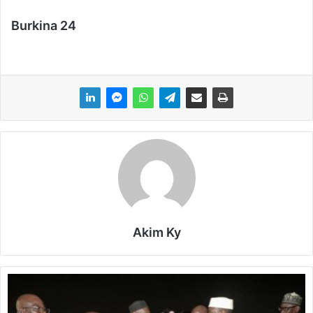
Burkina 24
Akim Ky
M
a
l