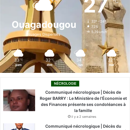
27
℃
b
e
u
a
o
o
d
b
g
k
Ouagadougou
33º - 24º
72%
o
i
e
r
5.29 km/h
Nuages Dispersés
k
n
a
m
33
32
34
32
℃
℃
℃
℃
sam
dim
lun
mar
NÉCROLOGIE
Communiqué nécrologique | Décès de
Roger BARRY : Le Ministère de l’Économie et
des Finances présente ses condoléances à
la famille
il y a 2 semaines
Communiqué nécrologique | Décès du