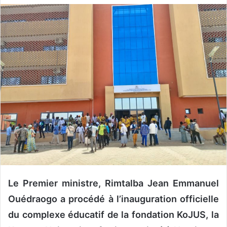
v
o
y
e
r
u
n
c
o
u
r
r
i
e
Le Premier ministre, Rimtalba Jean Emmanuel
l
Ouédraogo a procédé à l’inauguration officielle
du complexe éducatif de la fondation KoJUS, la