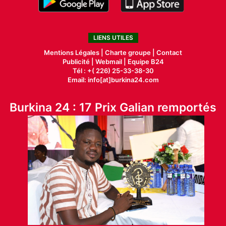
LIENS UTILES
Mentions Légales |
Charte groupe |
Contact
Publicité
|
Webmail |
Equipe B24
Tél : +( 226) 25-33-38-30
Email: info[at]burkina24.com
Burkina 24 : 17 Prix Galian remportés