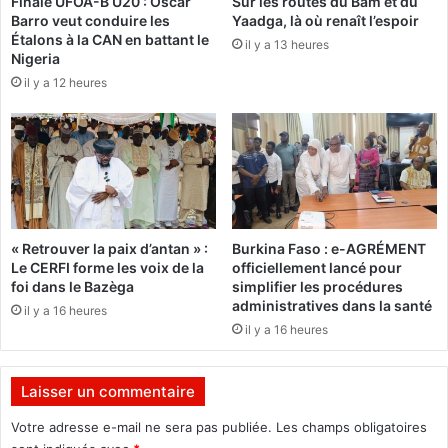
b
Finale UFOA-B U20 : Oscar
Sur les routes du Bam et du
s
Barro veut conduire les
Yaadga, là où renaît l’espoir
o
:
Étalons à la CAN en battant le
u
il y a 13 heures
L
Nigeria
r
e
il y a 12 heures
s
Z
e
i
a
n
f
d
r
N
i
a
c
a
a
b
« Retrouver la paix d’antan » :
Burkina Faso : e-AGRÉMENT
i
a
Le CERFI forme les voix de la
officiellement lancé pour
n
A
foi dans le Bazèga
simplifier les procédures
e
p
administratives dans la santé
il y a 16 heures
(
p
il y a 16 heures
S
a
I
r
B
t
Laisser un commentaire
A
H
)
ô
Votre adresse e-mail ne sera pas publiée.
Les champs obligatoires
:
t