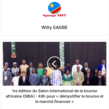
Willy SAGBE
1
r
e
é
d
i
t
i
o
n
1re édition du Salon international de la bourse
d
africaine (SIBA) : 48h pour « démystifier la bourse et
u
le marché financier »
S