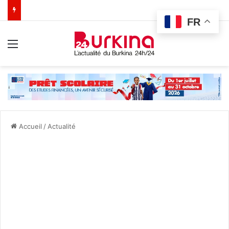
FR
Menu
Accueil
/
Actualité