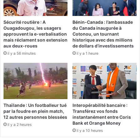
l
a
u
b
s
r
d
Sécurité routière : A
Bénin-Canada : l’ambassade
i
Ouagadougou, les usagers
du Canada inaugurée à
e
s
approuvent la e-verbalisation
Cotonou, un tournant
1
e
mais réclament son extension
historique avec des millions
0
l
aux deux-roues
de dollars d’investissements
0
e
il y a 56 minutes
il y a 1 heure
j
r
e
e
u
c
n
o
e
r
s
d
f
d
o
u
Thaïlande : Un footballeur tué
Interopérabilité bancaire :
r
n
par la foudre en plein match,
Transférez vos fonds
m
o
12 autres personnes blessées
instantanément entre Coris
é
m
Bank et Orange Money
il y a 2 heures
s
b
il y a 10 heures
à
r
l