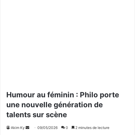
Humour au féminin : Philo porte
une nouvelle génération de
talents sur scène
Akim Ky
E
09/05/2026
0
2 minutes de lecture
n