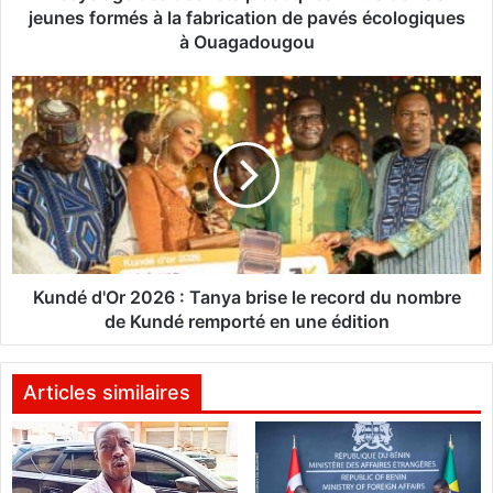
e
jeunes formés à la fabrication de pavés écologiques
s
à Ouagadougou
d
é
K
c
u
h
n
e
d
t
é
s
d
p
'
l
O
a
r
s
2
Kundé d'Or 2026 : Tanya brise le record du nombre
t
0
de Kundé remporté en une édition
i
2
q
6
u
:
Articles similaires
e
T
s
a
:
n
P
y