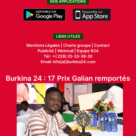
NOS APPLICATIONS
LIENS UTILES
Mentions Légales |
Charte groupe |
Contact
Publicité
|
Webmail |
Equipe B24
Tél : +( 226) 25-33-38-30
Email: info[at]burkina24.com
Burkina 24 : 17 Prix Galian remportés