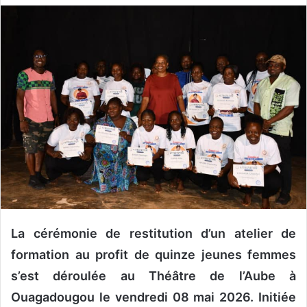
v
o
y
e
r
u
n
c
o
u
r
r
i
e
La cérémonie de restitution d’un atelier de
l
formation au profit de quinze jeunes femmes
s’est déroulée au Théâtre de l’Aube à
Ouagadougou
le vendredi 08 mai 2026
. Initiée