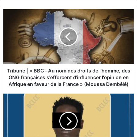
T
r
i
b
u
n
e
|
«
Tribune | « BBC : Au nom des droits de l'homme, des
B
ONG françaises s'efforcent d'influencer l'opinion en
B
Afrique en faveur de la France » (Moussa Dembélé)
C
L
:
u
A
t
u
t
n
e
o
c
m
o