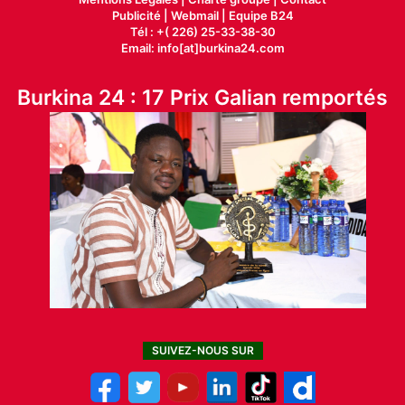
Publicité
|
Webmail |
Equipe B24
Tél : +( 226) 25-33-38-30
Email: info[at]burkina24.com
Burkina 24 : 17 Prix Galian remportés
SUIVEZ-NOUS SUR