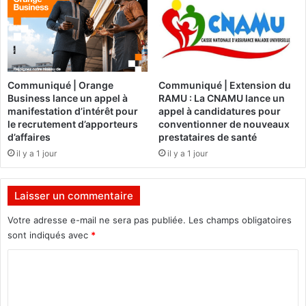
s
é
O
:
N
U
G
n
f
a
r
n
Communiqué | Orange
Communiqué | Extension du
a
c
Business lance un appel à
RAMU : La CNAMU lance un
n
i
manifestation d’intérêt pour
appel à candidatures pour
ç
e
le recrutement d’apporteurs
conventionner de nouveaux
a
n
d’affaires
prestataires de santé
i
m
il y a 1 jour
il y a 1 jour
s
i
e
l
s
i
Laisser un commentaire
s
t
'
Votre adresse e-mail ne sera pas publiée.
Les champs obligatoires
a
e
i
sont indiqués avec
*
f
r
C
f
e
o
p
o
r
r
m
c