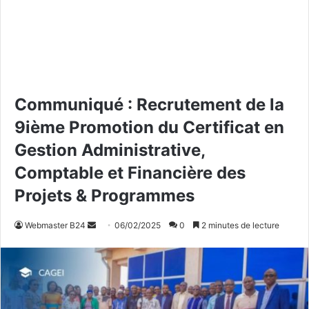
Communiqué : Recrutement de la
9ième Promotion du Certificat en
Gestion Administrative,
Comptable et Financière des
Projets & Programmes
Webmaster B24
E
06/02/2025
0
2 minutes de lecture
n
v
o
y
e