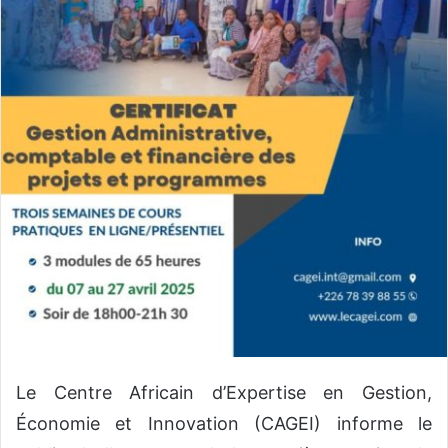
r
u
n
c
o
u
r
r
i
e
l
Le Centre Africain d’Expertise en Gestion,
Économie et Innovation (CAGEI) informe le