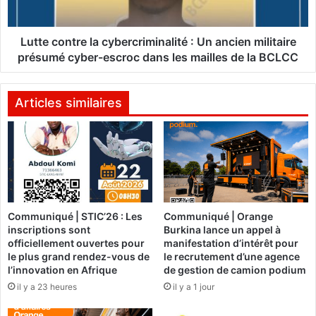
d
n
e
t
s
r
Lutte contre la cybercriminalité : Un ancien militaire
d
e
présumé cyber-escroc dans les mailles de la BCLCC
r
l
o
a
i
c
Articles similaires
t
y
s
b
d
e
e
r
l
c
'
r
h
i
o
Communiqué | STIC’26 : Les
Communiqué | Orange
m
inscriptions sont
Burkina lance un appel à
m
i
officiellement ouvertes pour
manifestation d’intérêt pour
m
n
le plus grand rendez-vous de
le recrutement d’une agence
e
a
l’innovation en Afrique
de gestion de camion podium
,
l
il y a 23 heures
il y a 1 jour
d
i
e
t