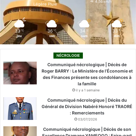
4.56 km/h
Légère Pluie
k
n
a
m
33
36
34
33
℃
℃
℃
℃
jeu
ven
sam
dim
NÉCROLOGIE
Communiqué nécrologique | Décès de
Roger BARRY : Le Ministère de l’Économie et
des Finances présente ses condoléances à
la famille
il y a 1 semaine
Communiqué nécrologique | Décès du
Général de Division Nabéré Honoré TRAORÉ
: Remerciements
03/07/2026
Communiqué nécrologique | Décès de son
Excellence Dramane YAMEOGO : Faire-part