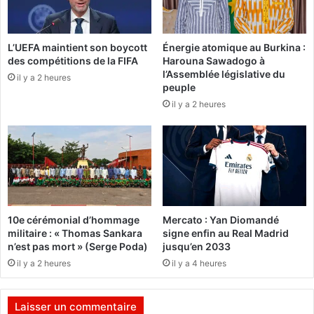
e
e
s
n
m
t
i
L’UEFA maintient son boycott
Énergie atomique au Burkina :
r
des compétitions de la FIFA
Harouna Sawadogo à
n
e
l’Assemblée législative du
i
il y a 2 heures
e
peuple
s
n
il y a 2 heures
t
s
r
e
e
r
s
v
c
i
h
c
a
e
r
p
10e cérémonial d’hommage
Mercato : Yan Diomandé
g
o
militaire : « Thomas Sankara
signe enfin au Real Madrid
é
u
n’est pas mort » (Serge Poda)
jusqu’en 2033
s
r
il y a 2 heures
il y a 4 heures
d
a
e
m
l
é
Laisser un commentaire
’
l