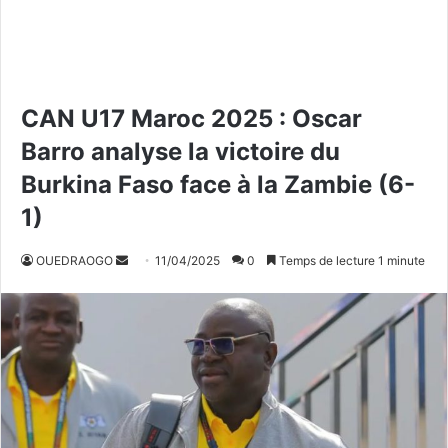
CAN U17 Maroc 2025 : Oscar
Barro analyse la victoire du
Burkina Faso face à la Zambie (6-
1)
OUEDRAOGO
E
11/04/2025
0
Temps de lecture 1 minute
n
v
o
y
e
r
u