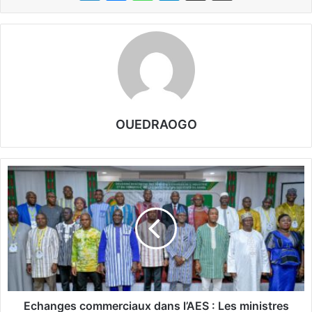
OUEDRAOGO
E
c
h
a
n
g
e
s
c
o
Echanges commerciaux dans l’AES : Les ministres