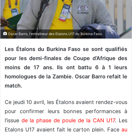
n
c
o
u
r
Oscar Barro, l'entraîneur des Etalons U17 du Burkina Faso.
r
i
Les Étalons du Burkina Faso se sont qualifiés
e
pour les demi-finales de Coupe d’Afrique des
l
moins de 17 ans. Ils ont battu 6 à 1 leurs
homologues de la Zambie. Oscar Barro refait le
match.
Ce jeudi 10 avril, les Étalons avaient rendez-vous
pour confirmer leurs bonnes performances à
l’issue
d
e la phase de poule de la CAN U17
. Les
Etalons U17 avaient fait le carton plein. Face
au