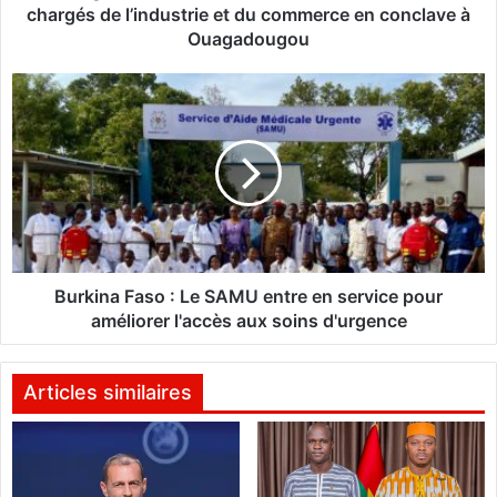
m
chargés de l’industrie et du commerce en conclave à
m
Ouagadougou
e
r
B
c
u
i
r
a
k
u
i
x
n
d
a
a
F
n
a
s
s
Burkina Faso : Le SAMU entre en service pour
l
o
améliorer l'accès aux soins d'urgence
’
:
A
L
E
e
Articles similaires
S
S
A
:
M
L
U