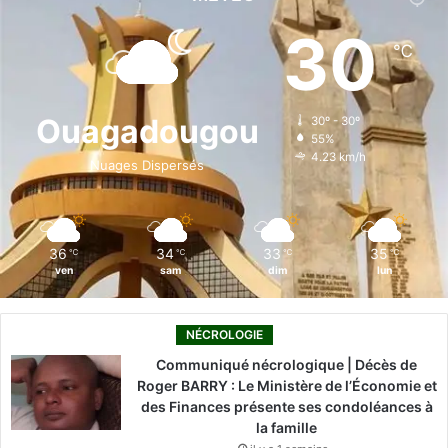
e
k
T
t
T
30
℃
b
e
u
a
o
o
d
b
g
k
Ouagadougou
30º - 30º
55%
o
i
e
r
4.23 km/h
Nuages Dispersés
k
n
a
m
36
34
33
35
℃
℃
℃
℃
ven
sam
dim
lun
NÉCROLOGIE
Communiqué nécrologique | Décès de
Roger BARRY : Le Ministère de l’Économie et
des Finances présente ses condoléances à
la famille