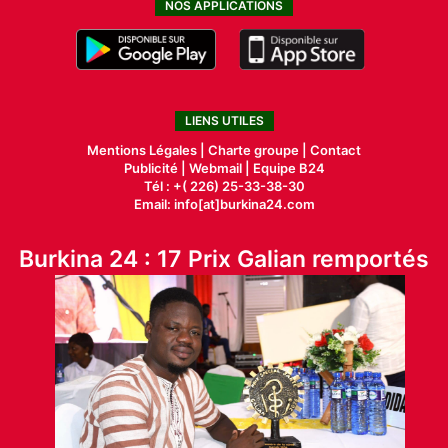
NOS APPLICATIONS
LIENS UTILES
Mentions Légales |
Charte groupe |
Contact
Publicité
|
Webmail |
Equipe B24
Tél : +( 226) 25-33-38-30
Email: info[at]burkina24.com
Burkina 24 : 17 Prix Galian remportés