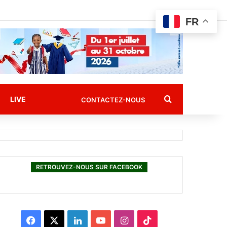
FR
Rechercher
LIVE
CONTACTEZ-NOUS
RETROUVEZ-NOUS SUR FACEBOOK
F
X
L
Y
I
T