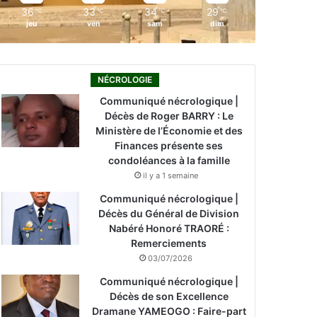
36
33
34
29
℃
℃
℃
℃
jeu
ven
sam
dim
NÉCROLOGIE
Communiqué nécrologique |
Décès de Roger BARRY : Le
Ministère de l’Économie et des
Finances présente ses
condoléances à la famille
il y a 1 semaine
Communiqué nécrologique |
Décès du Général de Division
Nabéré Honoré TRAORÉ :
Remerciements
03/07/2026
Communiqué nécrologique |
Décès de son Excellence
Dramane YAMEOGO : Faire-part