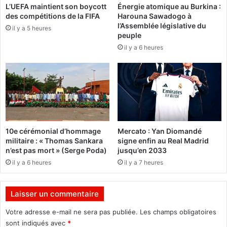
L’UEFA maintient son boycott
Énergie atomique au Burkina :
D
:
des compétitions de la FIFA
Harouna Sawadogo à
i
L
l’Assemblée législative du
a
il y a 5 heures
'
peuple
s
i
il y a 6 heures
p
n
o
n
r
o
a
v
e
a
n
t
q
i
u
o
10e cérémonial d’hommage
Mercato : Yan Diomandé
e
n
militaire : « Thomas Sankara
signe enfin au Real Madrid
l
a
n’est pas mort » (Serge Poda)
jusqu’en 2033
q
u
il y a 6 heures
il y a 7 heures
u
s
e
e
s
r
Laisser un commentaire
c
v
l
i
Votre adresse e-mail ne sera pas publiée.
Les champs obligatoires
i
c
sont indiqués avec
*