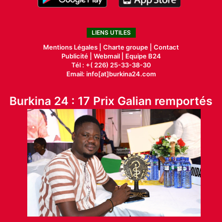
LIENS UTILES
Mentions Légales |
Charte groupe |
Contact
Publicité
|
Webmail |
Equipe B24
Tél : +( 226) 25-33-38-30
Email: info[at]burkina24.com
Burkina 24 : 17 Prix Galian remportés