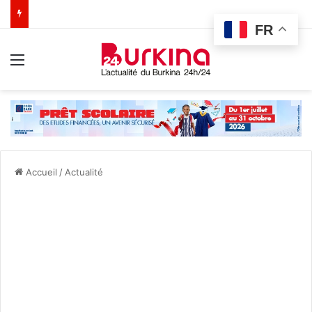
FR
Menu
Accueil
/
Actualité