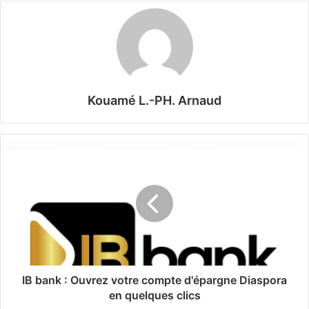
Kouamé L.-PH. Arnaud
I
B
b
a
n
k
:
O
u
v
IB bank : Ouvrez votre compte d'épargne Diaspora
r
en quelques clics
e