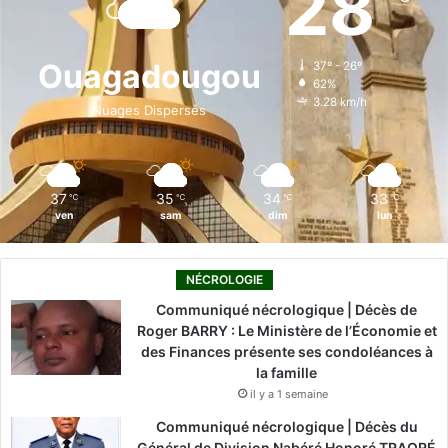
28
b
e
u
a
o
o
d
b
g
k
Ouagadougou
37º - 26º
62%
o
i
e
r
3.28 km/h
Nuages Dispersés
k
n
a
m
37
35
34
33
℃
℃
℃
℃
ven
sam
dim
lun
NÉCROLOGIE
Communiqué nécrologique | Décès de
Roger BARRY : Le Ministère de l’Économie et
des Finances présente ses condoléances à
la famille
il y a 1 semaine
Communiqué nécrologique | Décès du
Général de Division Nabéré Honoré TRAORÉ