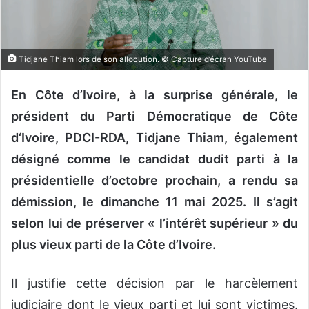
n
c
o
u
Tidjane Thiam lors de son allocution. © Capture d’écran YouTube
r
r
En Côte d’Ivoire, à la surprise générale, le
i
président du Parti Démocratique de Côte
e
l
d‘Ivoire, PDCI-RDA, Tidjane Thiam, également
désigné comme le candidat dudit parti à la
présidentielle d’octobre prochain, a rendu sa
démission, le dimanche 11 mai 2025. Il s’agit
selon lui de préserver « l’intérêt supérieur » du
plus vieux parti de la Côte d’Ivoire.
Il justifie cette décision par le harcèlement
judiciaire dont le vieux parti et lui sont victimes.