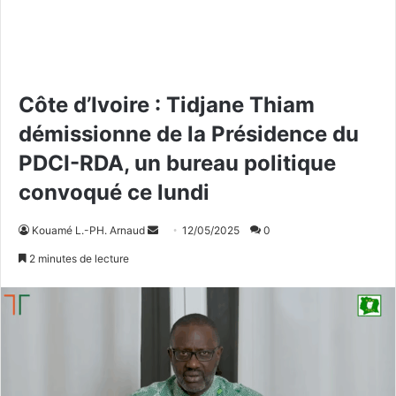
Côte d’Ivoire : Tidjane Thiam
démissionne de la Présidence du
PDCI-RDA, un bureau politique
convoqué ce lundi
Kouamé L.-PH. Arnaud
E
12/05/2025
0
n
2 minutes de lecture
v
o
y
e
r
u