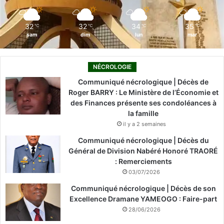
m
32
32
34
35
℃
℃
℃
℃
sam
dim
lun
mar
NÉCROLOGIE
Communiqué nécrologique | Décès de
Roger BARRY : Le Ministère de l’Économie et
des Finances présente ses condoléances à
la famille
il y a 2 semaines
Communiqué nécrologique | Décès du
Général de Division Nabéré Honoré TRAORÉ
: Remerciements
03/07/2026
Communiqué nécrologique | Décès de son
Excellence Dramane YAMEOGO : Faire-part
28/06/2026