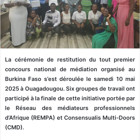
u
n
c
o
u
r
r
i
La cérémonie de restitution du tout premier
e
concours national de médiation organisé au
l
Burkina Faso s’est déroulée le samedi 10 mai
2025 à Ouagadougou. Six groupes de travail ont
participé à la finale de cette initiative portée par
le Réseau des médiateurs professionnels
d’Afrique (REMPA) et Consensualis Multi-Doors
(CMD).