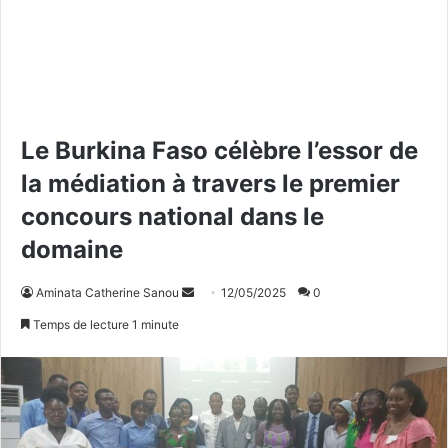
Le Burkina Faso célèbre l’essor de
la médiation à travers le premier
concours national dans le
domaine
Aminata Catherine Sanou
E
12/05/2025
0
n
Temps de lecture 1 minute
v
o
y
e
r