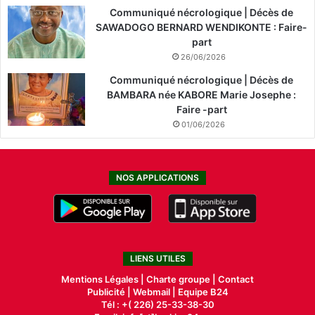
Communiqué nécrologique | Décès de
SAWADOGO BERNARD WENDIKONTE : Faire-
part
26/06/2026
Communiqué nécrologique | Décès de
BAMBARA née KABORE Marie Josephe :
Faire -part
01/06/2026
NOS APPLICATIONS
LIENS UTILES
Mentions Légales |
Charte groupe |
Contact
Publicité
|
Webmail |
Equipe B24
Tél : +( 226) 25-33-38-30