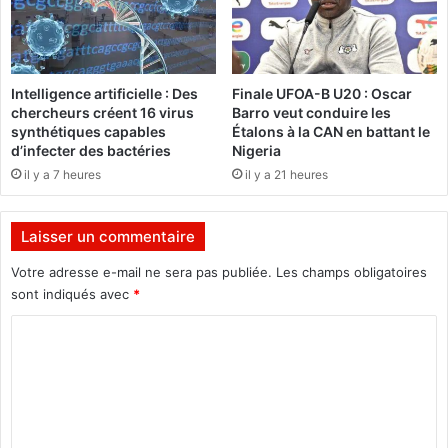
a
a
i
s
n
o
e
à
Intelligence artificielle : Des
Finale UFOA-B U20 : Oscar
d
M
chercheurs créent 16 virus
Barro veut conduire les
e
o
synthétiques capables
Étalons à la CAN en battant le
p
s
d’infecter des bactéries
Nigeria
e
c
il y a 7 heures
il y a 21 heures
r
o
s
u
o
:
Laisser un commentaire
n
U
n
n
Votre adresse e-mail ne sera pas publiée.
Les champs obligatoires
e
s
sont indiqués avec
*
s
é
s
C
j
o
o
o
u
u
m
m
r
i
f
m
s
r