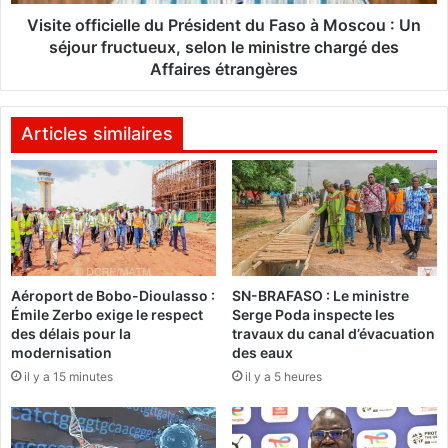
f
r
i
Visite officielle du Président du Faso à Moscou : Un
o
c
séjour fructueux, selon le ministre chargé des
u
i
Affaires étrangères
t
e
i
l
e
l
Articles similaires
r
e
:
d
P
u
l
P
u
r
s
é
d
s
'
Aéroport de Bobo-Dioulasso :
SN-BRAFASO : Le ministre
i
Émile Zerbo exige le respect
Serge Poda inspecte les
u
d
des délais pour la
travaux du canal d’évacuation
n
e
modernisation
des eaux
e
n
il y a 15 minutes
il y a 5 heures
c
t
e
d
n
u
t
F