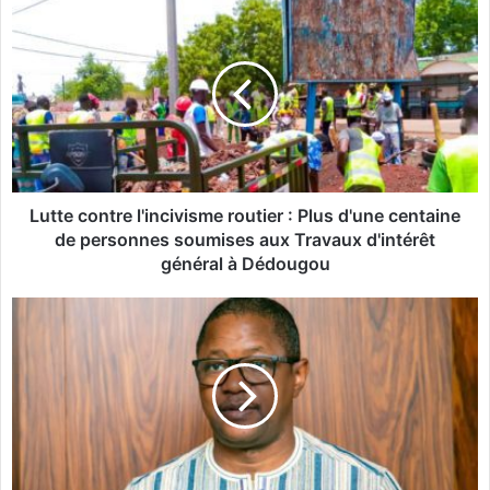
L
u
t
t
e
c
o
n
t
r
Lutte contre l'incivisme routier : Plus d'une centaine
e
de personnes soumises aux Travaux d'intérêt
l
général à Dédougou
'
i
V
n
i
c
s
i
i
v
t
i
e
s
o
m
f
e