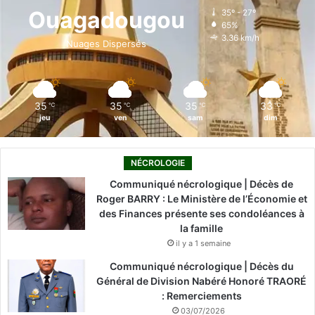
o
d
b
g
k
l
Ouagadougou
35º - 27º
i
65%
o
i
e
r
3.36 km/h
n
Nuages Dispersés
e
k
n
a
m
35
35
35
33
℃
℃
℃
℃
jeu
ven
sam
dim
NÉCROLOGIE
Communiqué nécrologique | Décès de
Roger BARRY : Le Ministère de l’Économie et
des Finances présente ses condoléances à
la famille
il y a 1 semaine
Communiqué nécrologique | Décès du
Général de Division Nabéré Honoré TRAORÉ
: Remerciements
03/07/2026