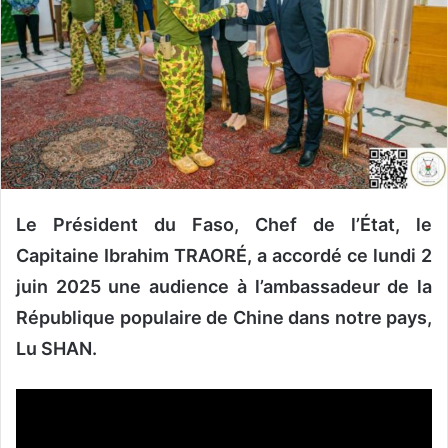
n
c
o
u
r
r
i
e
l
Le Président du Faso, Chef de l’État, le
Capitaine Ibrahim TRAORÉ, a accordé ce lundi 2
juin 2025 une audience à l’ambassadeur de la
République populaire de Chine dans notre pays,
Lu SHAN.