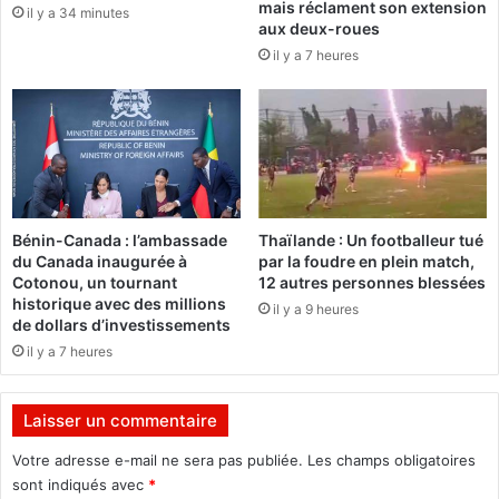
mais réclament son extension
e
il y a 34 minutes
t
aux deux-roues
,
u
il y a 7 heures
l
r
a
e
i
:
s
L
s
e
a
P
n
r
t
e
Bénin-Canada : l’ambassade
Thaïlande : Un footballeur tué
u
m
du Canada inaugurée à
par la foudre en plein match,
n
i
Cotonou, un tournant
12 autres personnes blessées
h
e
historique avec des millions
il y a 9 heures
é
r
de dollars d’investissements
r
m
il y a 7 heures
i
i
t
n
a
i
Laisser un commentaire
g
s
e
t
Votre adresse e-mail ne sera pas publiée.
Les champs obligatoires
d
r
sont indiqués avec
*