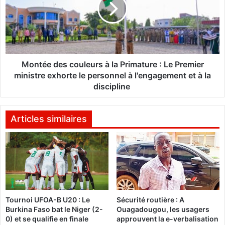
n
é
c
e
e
d
:
e
L
s
e
c
Montée des couleurs à la Primature : Le Premier
F
o
ministre exhorte le personnel à l'engagement et à la
I
u
discipline
T
l
O
e
2
u
Articles similaires
0
r
2
s
5
à
s
l
'
a
a
P
c
r
h
Tournoi UFOA-B U20 : Le
Sécurité routière : A
i
Burkina Faso bat le Niger (2-
Ouagadougou, les usagers
è
m
0) et se qualifie en finale
approuvent la e-verbalisation
v
a