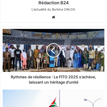
Rédaction B24
L'actualité du Burkina 24h/24.
We
bsi
te
R
y
t
h
m
e
s
d
e
r
Rythmes de résilience : Le FITO 2025 s'achève,
é
laissant un héritage d'unité
s
i
M
l
o
i
n
e
t