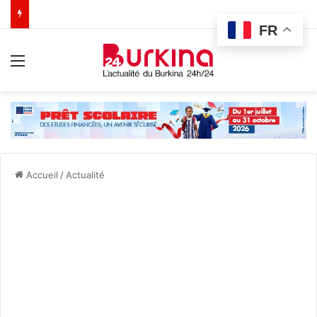
FR
Menu
Accueil
/
Actualité