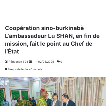
Coopération sino-burkinabè :
L’ambassadeur Lu SHAN, en fin de
mission, fait le point au Chef de
l’État
Rédaction B24
E
02/06/2025
0
n
Temps de lecture 1 minute
v
o
y
e
r
u