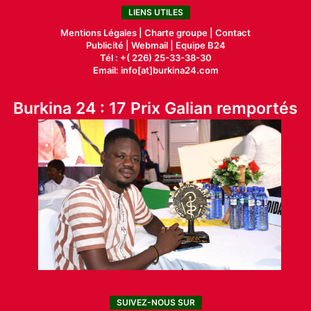
LIENS UTILES
Mentions Légales |
Charte groupe |
Contact
Publicité
|
Webmail |
Equipe B24
Tél : +( 226) 25-33-38-30
Email: info[at]burkina24.com
Burkina 24 : 17 Prix Galian remportés
SUIVEZ-NOUS SUR