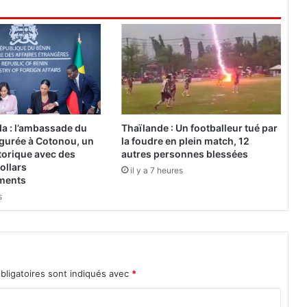
i
r
e
i
n
t
e
r
n
a : l’ambassade du
Thaïlande : Un footballeur tué par
a
gurée à Cotonou, un
la foudre en plein match, 12
t
torique avec des
autres personnes blessées
i
ollars
il y a 7 heures
o
ements
n
s
a
l
d
e
f
bligatoires sont indiqués avec
*
o
r