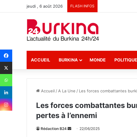
jeudi , 6 août 2026
FLASH INFOS
ACCUEIL
BURKINA
MONDE
POLITIQU
Accueil
/
A La Une
/
Les forces combattantes burki
Les forces combattantes bur
pertes à l’ennemi
Rédaction B24
E
22/06/2025
n