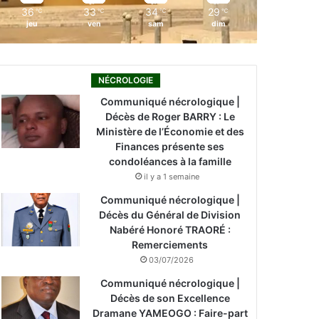
36
33
34
29
℃
℃
℃
℃
jeu
ven
sam
dim
NÉCROLOGIE
Communiqué nécrologique |
Décès de Roger BARRY : Le
Ministère de l’Économie et des
Finances présente ses
condoléances à la famille
il y a 1 semaine
Communiqué nécrologique |
Décès du Général de Division
Nabéré Honoré TRAORÉ :
Remerciements
03/07/2026
Communiqué nécrologique |
Décès de son Excellence
Dramane YAMEOGO : Faire-part