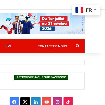
FR
Rechercher
LIVE
CONTACTEZ-NOUS
RETROUVEZ-NOUS SUR FACEBOOK
F
X
L
Y
I
T