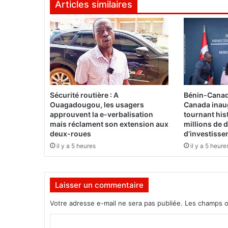
Articles similaires
R
é
f
u
g
i
é
2
0
Sécurité routière : A
Bénin-Canad
2
Ouagadougou, les usagers
Canada inau
5
approuvent la e-verbalisation
tournant his
:
mais réclament son extension aux
millions de d
L
deux-roues
d’investiss
e
il y a 5 heures
il y a 5 heure
B
u
r
Laisser un commentaire
k
i
Votre adresse e-mail ne sera pas publiée.
Les champs o
n
a
C