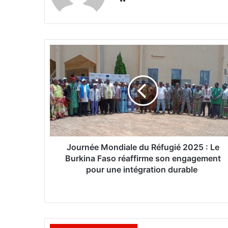
bsi
te
J
o
u
r
n
é
e
M
o
n
Journée Mondiale du Réfugié 2025 : Le
d
Burkina Faso réaffirme son engagement
i
pour une intégration durable
a
l
e
d
u