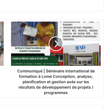
C
o
m
m
u
n
i
q
u
é
Communiqué | Séminaire international de
|
formation à Lomé Conception, analyse,
S
planification et gestion axée sur les
é
résultats de développement de projets /
m
programmes
i
n
a