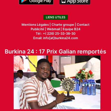
LIENS UTILES
Mentions Légales |
Charte groupe |
Contact
Publicité
|
Webmail |
Equipe B24
Tél : +( 226) 25-33-38-30
Email: info[at]burkina24.com
Burkina 24 : 17 Prix Galian remportés