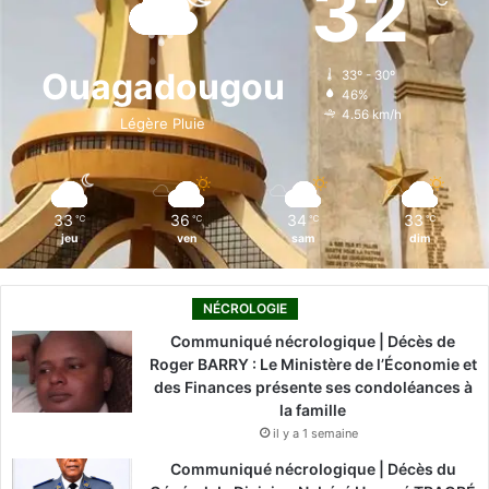
32
n
b
e
u
a
o
g
è
o
d
b
g
k
Ouagadougou
r
33º - 30º
46%
e
o
i
e
r
4.56 km/h
s
Légère Pluie
"
k
n
a
m
33
36
34
33
℃
℃
℃
℃
jeu
ven
sam
dim
NÉCROLOGIE
Communiqué nécrologique | Décès de
Roger BARRY : Le Ministère de l’Économie et
des Finances présente ses condoléances à
la famille
il y a 1 semaine
Communiqué nécrologique | Décès du