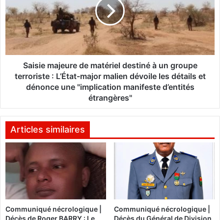
l
s
u
i
i
e
e
m
s
a
:
j
L
e
Saisie majeure de matériel destiné à un groupe
e
u
terroriste : L’État-major malien dévoile les détails et
P
r
dénonce une "implication manifeste d’entités
D
e
étrangères"
S
d
d
e
e
m
Articles similaires
l
a
a
t
c
é
o
r
m
i
m
e
u
l
n
Communiqué nécrologique |
Communiqué nécrologique |
d
e
Décès de Roger BARRY : Le
Décès du Général de Division
e