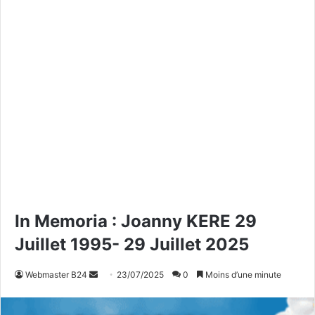
In Memoria : Joanny KERE 29
Juillet 1995- 29 Juillet 2025
Webmaster B24
E
23/07/2025
0
Moins d’une minute
n
v