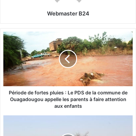
Webmaster B24
P
é
r
i
o
d
e
d
e
f
Période de fortes pluies : Le PDS de la commune de
o
Ouagadougou appelle les parents à faire attention
r
aux enfants
t
e
S
s
a
p
i