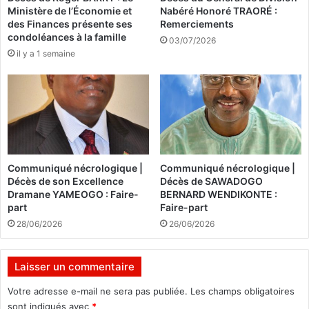
Ministère de l’Économie et
Nabéré Honoré TRAORÉ :
d
s
des Finances présente ses
Remerciements
e
t
condoléances à la famille
O
03/07/2026
i
il y a 1 semaine
u
n
a
é
g
à
a
u
d
n
o
g
u
r
g
o
Communiqué nécrologique |
Communiqué nécrologique |
o
u
Décès de son Excellence
Décès de SAWADOGO
u
p
Dramane YAMEOGO : Faire-
BERNARD WENDIKONTE :
a
e
part
Faire-part
p
t
28/06/2026
26/06/2026
p
e
e
r
l
r
Laisser un commentaire
l
o
e
r
Votre adresse e-mail ne sera pas publiée.
Les champs obligatoires
l
i
sont indiqués avec
*