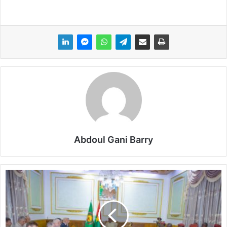
Abdoul Gani Barry
L
a
m
i
s