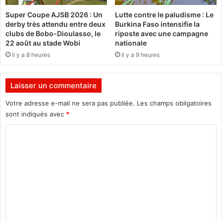
i
j
Super Coupe AJSB 2026 : Un
Lutte contre le paludisme : Le
n
e
derby très attendu entre deux
Burkina Faso intensifie la
a
t
clubs de Bobo-Dioulasso, le
riposte avec une campagne
-
d
22 août au stade Wobi
nationale
R
e
il y a 8 heures
il y a 9 heures
u
l
s
o
s
i
Laisser un commentaire
i
s
e
u
Votre adresse e-mail ne sera pas publiée.
Les champs obligatoires
e
r
sont indiqués avec
*
x
l
a
e
C
m
C
o
i
o
n
m
d
é
e
m
e
d
e
e
e
t
l
n
u
a
t