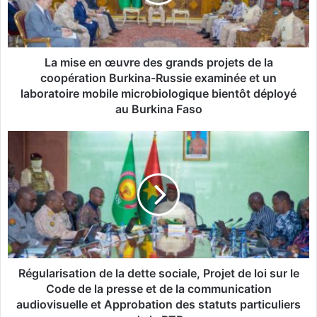
e
e
n
œ
u
La mise en œuvre des grands projets de la
v
coopération Burkina-Russie examinée et un
r
laboratoire mobile microbiologique bientôt déployé
e
au Burkina Faso
d
e
R
s
é
g
g
r
u
a
l
n
a
d
r
s
i
p
s
r
a
Régularisation de la dette sociale, Projet de loi sur le
o
t
Code de la presse et de la communication
j
i
audiovisuelle et Approbation des statuts particuliers
e
o