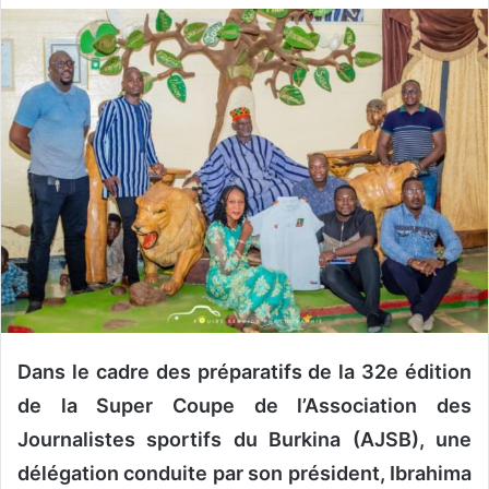
v
o
y
e
r
u
n
c
o
u
r
r
i
e
Dans le cadre des préparatifs de la 32e édition
l
de la Super Coupe de l’Association des
Journalistes sportifs du Burkina (AJSB), une
délégation conduite par son président, Ibrahima