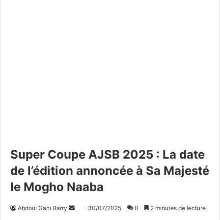
Super Coupe AJSB 2025 : La date
de l’édition annoncée à Sa Majesté
le Mogho Naaba
Abdoul Gani Barry
E
30/07/2025
0
2 minutes de lecture
n