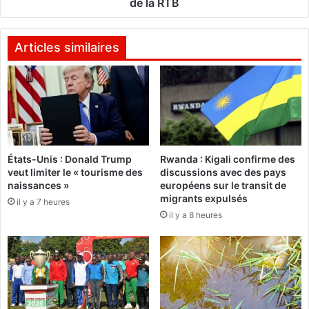
de la RTB
t
n
s
d
d
e
Articles similaires
e
l
l
a
a
d
c
e
o
t
o
t
p
e
é
États-Unis : Donald Trump
Rwanda : Kigali confirme des
s
r
veut limiter le « tourisme des
discussions avec des pays
o
naissances »
européens sur le transit de
a
c
migrants expulsés
t
il y a 7 heures
i
i
il y a 8 heures
a
o
l
n
e
B
,
u
P
r
r
k
o