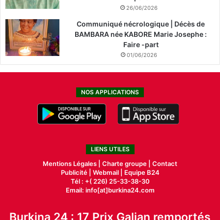
26/06/2026
Communiqué nécrologique | Décès de
BAMBARA née KABORE Marie Josephe :
Faire -part
01/06/2026
NOS APPLICATIONS
LIENS UTILES
Mentions Légales |
Charte groupe |
Contact
Publicité
|
Webmail |
Equipe B24
Tél : +( 226) 25-33-38-30
Email: info[at]burkina24.com
Burkina 24 : 17 Prix Galian remportés