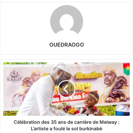
OUEDRAOGO
C
é
l
é
b
r
a
t
i
o
Célébration des 35 ans de carrière de Meiway :
n
L’artiste a foulé le sol burkinabè