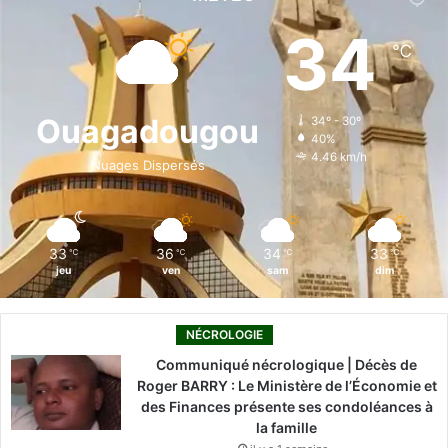
e
k
T
t
T
34
℃
b
e
u
a
o
o
d
b
g
k
Ouagadougou
34º - 30º
40%
o
i
e
r
4.46 km/h
Nuages Dispersés
k
n
a
m
33
36
34
33
℃
℃
℃
℃
jeu
ven
sam
dim
NÉCROLOGIE
Communiqué nécrologique | Décès de
Roger BARRY : Le Ministère de l’Économie et
des Finances présente ses condoléances à
la famille