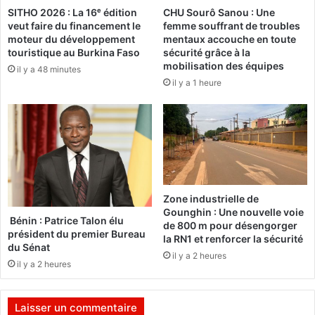
SITHO 2026 : La 16ᵉ édition
CHU Sourô Sanou : Une
i
u
veut faire du financement le
femme souffrant de troubles
w
e
moteur du développement
mentaux accouche en toute
a
b
touristique au Burkina Faso
sécurité grâce à la
y
l
mobilisation des équipes
il y a 48 minutes
:
o
il y a 1 heure
L
q
’
u
a
e
r
l
t
e
i
f
s
i
t
s
Zone industrielle de
e
c
Gounghin : Une nouvelle voie
a
,
Bénin : Patrice Talon élu
de 800 m pour désengorger
f
président du premier Bureau
6
la RN1 et renforcer la sécurité
du Sénat
o
,
il y a 2 heures
u
5
il y a 2 heures
l
m
é
i
Laisser un commentaire
l
l