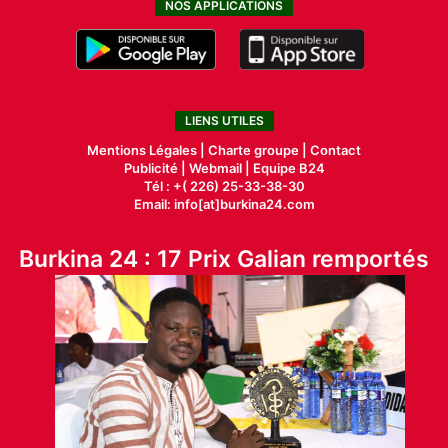
NOS APPLICATIONS
LIENS UTILES
Mentions Légales |
Charte groupe |
Contact
Publicité
|
Webmail |
Equipe B24
Tél : +( 226) 25-33-38-30
Email: info[at]burkina24.com
Burkina 24 : 17 Prix Galian remportés