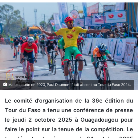
v
o
y
e
r
u
n
c
o
u
r
Maillot jaune en 2023, Paul Daumont était absent au Tour du Faso 2024.
r
i
Le comité d’organisation de la 36e édition du
e
Tour du Faso a tenu une conférence de presse
l
le jeudi 2 octobre 2025 à Ouagadougou pour
faire le point sur la tenue de la compétition. Le