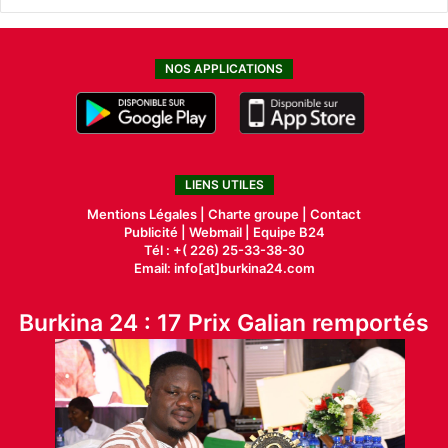
NOS APPLICATIONS
LIENS UTILES
Mentions Légales |
Charte groupe |
Contact
Publicité
|
Webmail |
Equipe B24
Tél : +( 226) 25-33-38-30
Email: info[at]burkina24.com
Burkina 24 : 17 Prix Galian remportés