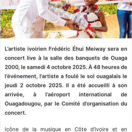
o
u
r
r
i
e
l
L’artiste ivoirien Frédéric Éhui Meiway sera en
concert live à la salle des banquets de Ouaga
2000, le samedi 4 octobre 2025. À 48 heures de
l’événement, l’artiste a foulé le sol ouagalais le
jeudi 2 octobre 2025. Il a été accueilli à son
arrivée, à l’aéroport international de
Ouagadougou, par le Comité d’organisation du
concert.
Icône de la musique en Côte d’Ivoire et en