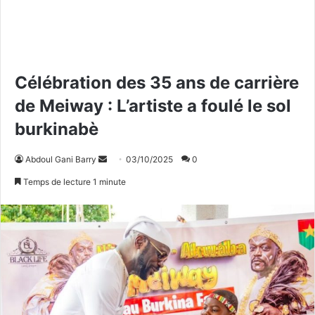
Célébration des 35 ans de carrière
de Meiway : L’artiste a foulé le sol
burkinabè
Abdoul Gani Barry
E
03/10/2025
0
n
Temps de lecture 1 minute
v
o
y
e
r
u
n
c