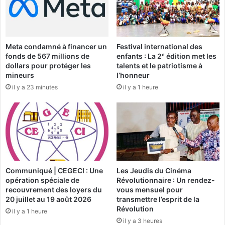
n
u
a
z
n
e
d
p
Meta condamné à financer un
Festival international des
i
a
fonds de 567 millions de
enfants : La 2ᵉ édition met les
a
y
dollars pour protéger les
talents et le patriotisme à
»
s
mineurs
l’honneur
T
e
il y a 23 minutes
il y a 1 heure
i
n
r
l
a
i
g
c
e
e
d
a
u
v
M
e
Communiqué | CEGECI : Une
Les Jeudis du Cinéma
e
c
opération spéciale de
Révolutionnaire : Un rendez-
r
l
recouvrement des loyers du
vous mensuel pour
c
e
20 juillet au 19 août 2026
transmettre l’esprit de la
r
r
Révolution
il y a 1 heure
e
e
il y a 3 heures