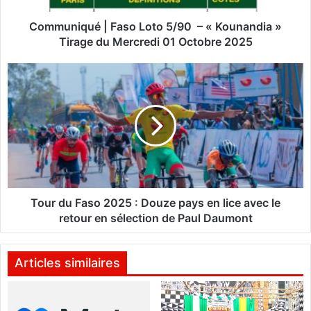
u
é
Communiqué | Faso Loto 5/90 – « Kounandia »
|
Tirage du Mercredi 01 Octobre 2025
F
a
T
s
o
o
u
L
r
o
d
t
u
o
F
5
a
/
s
9
o
Tour du Faso 2025 : Douze pays en lice avec le
0
2
retour en sélection de Paul Daumont
0
–
2
«
5
Articles similaires
K
:
o
D
u
o