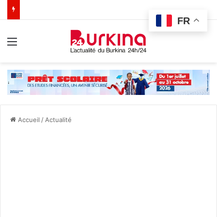
FR
Menu
Accueil
/
Actualité