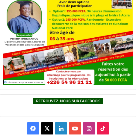
RETROUVEZ-NOUS SUR FACEBOOK
F
X
L
Y
I
T