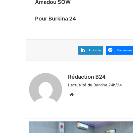
Amadou SOW
Pour Burkina 24
Linkedin
Messenger
Rédaction B24
L'actualité du Burkina 24h/24.
We
bsi
te
V
a