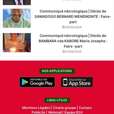
Communiqué nécrologique | Décès de
SAWADOGO BERNARD WENDIKONTE : Faire-
part
26/06/2026
Communiqué nécrologique | Décès de
BAMBARA née KABORE Marie Josephe :
Faire -part
01/06/2026
NOS APPLICATIONS
LIENS UTILES
Mentions Légales |
Charte groupe |
Contact
Publicité
|
Webmail |
Equipe B24