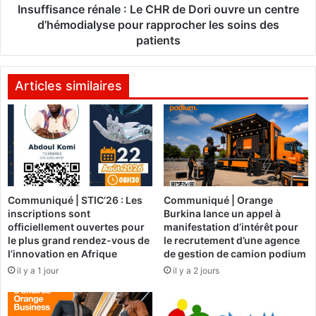
a
n
Insuffisance rénale : Le CHR de Dori ouvre un centre
t
c
d’hémodialyse pour rapprocher les soins des
d
e
patients
e
r
q
é
u
n
Articles similaires
a
a
l
l
i
e
f
:
i
L
c
e
a
C
t
Communiqué | STIC’26 : Les
Communiqué | Orange
H
inscriptions sont
Burkina lance un appel à
i
R
officiellement ouvertes pour
manifestation d’intérêt pour
o
d
le plus grand rendez-vous de
le recrutement d’une agence
n
e
l’innovation en Afrique
de gestion de camion podium
p
D
il y a 1 jour
il y a 2 jours
r
o
o
r
f
i