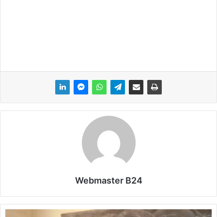
Webmaster B24
B