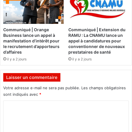
e
o
s
u
s
v
i
r
o
e
Communiqué | Orange
Communiqué | Extension du
n
u
Business lance un appel à
RAMU : La CNAMU lance un
n
n
manifestation d’intérêt pour
appel à candidatures pour
e
c
le recrutement d’apporteurs
conventionner de nouveaux
l
e
d’affaires
prestataires de santé
l
n
il y a 2 jours
il y a 2 jours
e
t
(
r
C
e
Laisser un commentaire
Q
d
P
’
Votre adresse e-mail ne sera pas publiée.
Les champs obligatoires
2
h
sont indiqués avec
*
0
é
C
2
m
6
o
o
)
d
m
l
i
a
a
m