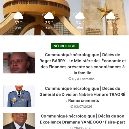
k
n
a
m
37
35
34
33
℃
℃
℃
℃
ven
sam
dim
lun
NÉCROLOGIE
Communiqué nécrologique | Décès de
Roger BARRY : Le Ministère de l’Économie et
des Finances présente ses condoléances à
la famille
il y a 1 semaine
Communiqué nécrologique | Décès du
Général de Division Nabéré Honoré TRAORÉ
: Remerciements
03/07/2026
Communiqué nécrologique | Décès de son
Excellence Dramane YAMEOGO : Faire-part
28/06/2026