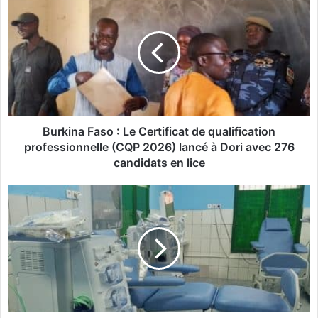
u
r
k
i
n
a
F
a
s
Burkina Faso : Le Certificat de qualification
o
professionnelle (CQP 2026) lancé à Dori avec 276
:
candidats en lice
L
e
I
C
n
e
s
r
u
t
f
i
f
f
i
i
s
c
a