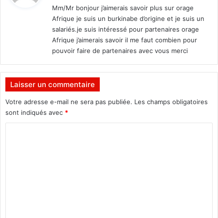
a
Mm/Mr bonjour j’aimerais savoir plus sur orage
i
Afrique je suis un burkinabe d’origine et je suis un
r
:
salariés.je suis intéressé pour partenaires orage
e
Afrique j’aimerais savoir il me faut combien pour
.
pouvoir faire de partenaires avec vous merci
Laisser un commentaire
Votre adresse e-mail ne sera pas publiée.
Les champs obligatoires
sont indiqués avec
*
C
o
m
m
e
n
t