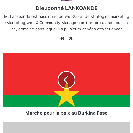
Dieudonné LANKOANDE
M. Lankoandé est passionné de web2.0 et de stratégies marketing
(Marketing/web & Community Management) propre au secteur on
line, domaine dans lequel il a plusieurs années d’expériences.
We
X
bsi
te
M
a
r
c
h
e
p
o
u
r
Marche pour la paix au Burkina Faso
l
a
Y
p
é