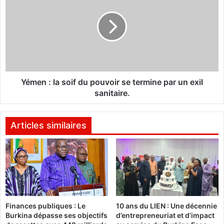
a
m
i
e
x
n
a
:
u
l
B
a
u
s
r
o
Yémen : la soif du pouvoir se termine par un exil
k
i
sanitaire.
i
f
n
d
a
u
Articles similaires
F
p
a
o
s
u
o
v
o
i
r
Finances publiques : Le
10 ans du LIEN : Une décennie
s
Burkina dépasse ses objectifs
d’entrepreneuriat et d’impact
e