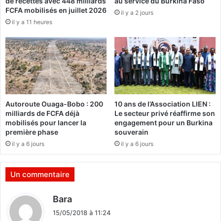
de recettes avec 448 milliards
au service du Burkina Faso
t
FCFA mobilisés en juillet 2026
il y a 2 jours
e
il y a 11 heures
r
m
i
n
e
p
a
r
Autoroute Ouaga-Bobo : 200
10 ans de l’Association LIEN :
u
milliards de FCFA déjà
Le secteur privé réaffirme son
n
mobilisés pour lancer la
engagement pour un Burkina
e
première phase
souverain
x
il y a 6 jours
il y a 6 jours
i
l
s
Un commentaire
a
n
d
Bara
i
i
t
15/05/2018 à 11:24
t