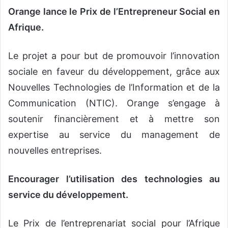
o
Orange
lance le Prix de l’Entrepreneur Social en
y
Afrique.
e
r
Le projet a pour but de promouvoir l’innovation
u
n
sociale en faveur du développement, grâce aux
c
Nouvelles Technologies de l’Information et de la
o
Communication (NTIC). Orange s’engage à
u
soutenir financièrement et à mettre son
r
r
expertise au service du management de
i
nouvelles entreprises.
e
l
Encourager l’utilisation des technologies au
service du développement.
Le Prix de l’entreprenariat social pour l’Afrique