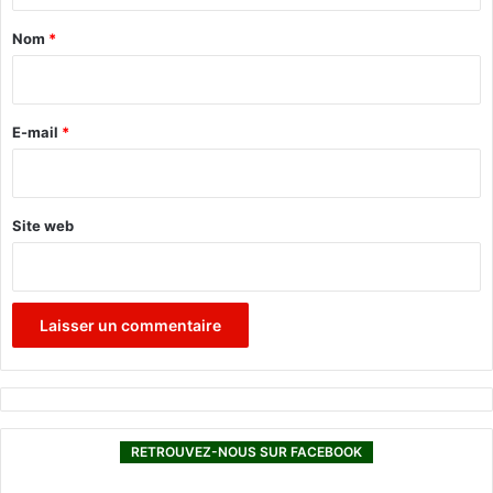
a
Nom
*
i
r
e
E-mail
*
*
Site web
RETROUVEZ-NOUS SUR FACEBOOK