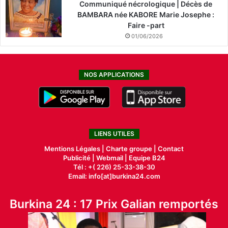
Communiqué nécrologique | Décès de
BAMBARA née KABORE Marie Josephe :
Faire -part
01/06/2026
NOS APPLICATIONS
LIENS UTILES
Mentions Légales |
Charte groupe |
Contact
Publicité
|
Webmail |
Equipe B24
Tél : +( 226) 25-33-38-30
Email: info[at]burkina24.com
Burkina 24 : 17 Prix Galian remportés