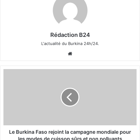
Rédaction B24
L'actualité du Burkina 24h/24.
We
bsi
te
L
e
B
u
r
k
i
n
a
F
Le Burkina Faso rejoint la campagne mondiale pour
a
les modes de cuisson sûrs et non polluants