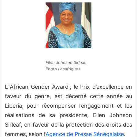
v
o
y
e
r
u
n
c
Ellen Johnson Sirleaf.
o
Photo Lesafriques
u
r
L’’’African Gender Award’’, le Prix d’excellence en
r
faveur du genre, est décerné cette année au
i
e
Liberia, pour récompenser l’engagement et les
l
réalisations de sa présidente, Ellen Johnson
Sirleaf, en faveur de la protection des droits des
femmes, selon l’
Agence de Presse Sénégalaise
.