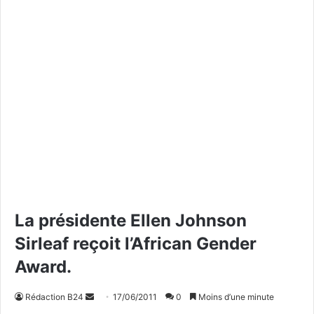
La présidente Ellen Johnson
Sirleaf reçoit l’African Gender
Award.
Rédaction B24
E
17/06/2011
0
Moins d’une minute
n