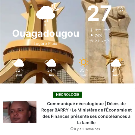
e
k
T
t
T
27
℃
b
e
u
a
o
o
d
b
g
k
Ouagadougou
32º - 25º
74%
o
i
e
r
2.11 km/h
Légère Pluie
k
n
a
m
32
34
35
34
℃
℃
℃
℃
dim
lun
mar
mer
NÉCROLOGIE
Communiqué nécrologique | Décès de
Roger BARRY : Le Ministère de l’Économie et
des Finances présente ses condoléances à
la famille
il y a 2 semaines