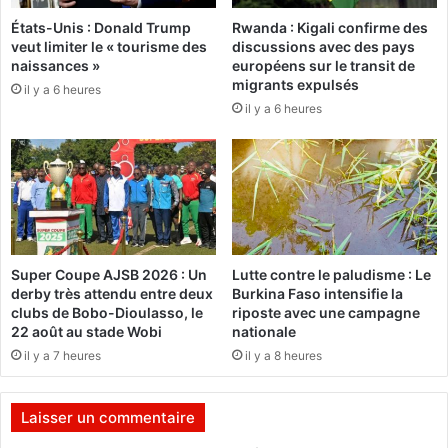
n
p
États-Unis : Donald Trump
Rwanda : Kigali confirme des
d
a
veut limiter le « tourisme des
discussions avec des pays
i
y
naissances »
européens sur le transit de
a
s
migrants expulsés
il y a 6 heures
l
v
il y a 6 heures
e
e
p
r
o
s
u
u
r
n
l
e
e
m
s
o
Super Coupe AJSB 2026 : Un
Lutte contre le paludisme : Le
m
n
derby très attendu entre deux
Burkina Faso intensifie la
o
a
clubs de Bobo-Dioulasso, le
riposte avec une campagne
d
r
22 août au stade Wobi
nationale
e
c
il y a 7 heures
il y a 8 heures
s
h
d
i
e
e
Laisser un commentaire
c
c
u