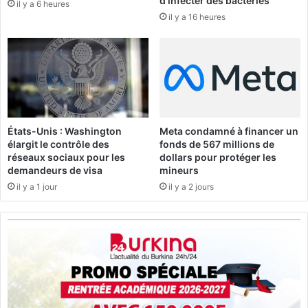
d’infecter des bactéries
il y a 6 heures
’
G
il y a 16 heures
U
r
S
è
F
v
A
e
d
d
é
e
m
s
a
A
États-Unis : Washington
Meta condamné à financer un
r
g
élargit le contrôle des
fonds de 567 millions de
r
e
réseaux sociaux pour les
dollars pour protéger les
e
n
demandeurs de visa
mineurs
b
t
il y a 1 jour
il y a 2 jours
i
s
e
t
n
e
c
h
n
i
q