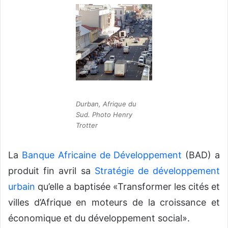
v
o
y
e
r
u
n
c
Durban, Afrique du
o
Sud. Photo Henry
u
Trotter
r
r
La
Banque Africaine de Développement
(BAD) a
i
produit fin avril sa
Stratégie de développement
e
l
urbain
qu’elle a baptisée «Transformer les cités et
villes d’Afrique en moteurs de la croissance et
économique et du développement social».