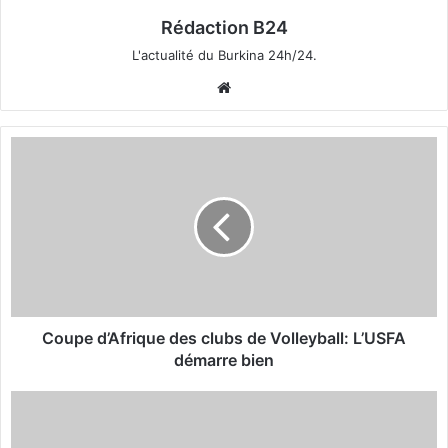
Rédaction B24
L'actualité du Burkina 24h/24.
We
bsi
te
C
o
u
p
e
d
’
A
f
r
Coupe d’Afrique des clubs de Volleyball: L’USFA
i
démarre bien
q
u
U
e
n
d
i