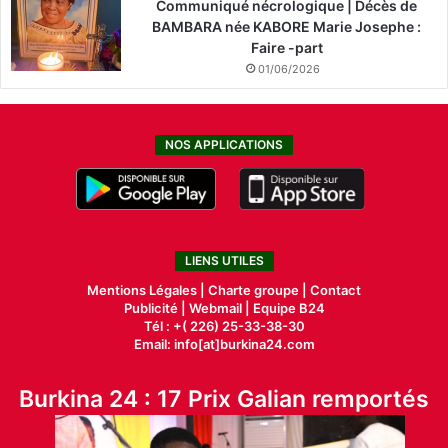
Communiqué nécrologique | Décès de
BAMBARA née KABORE Marie Josephe :
Faire -part
01/06/2026
NOS APPLICATIONS
LIENS UTILES
Mentions Légales |
Charte groupe |
Contact
Publicité
|
Webmail |
Equipe B24
Tél : +( 226) 25-33-38-30
Email: info[at]burkina24.com
Burkina 24 : 17 Prix Galian remportés