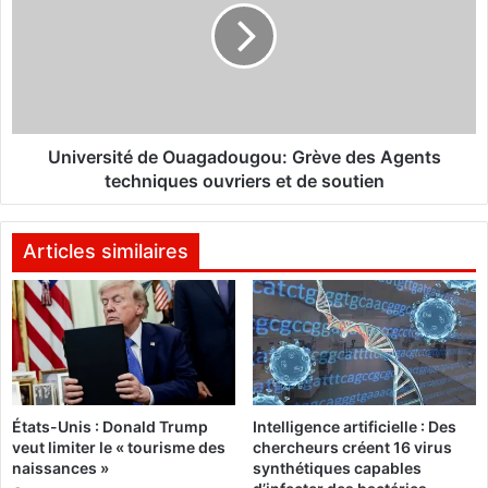
e
v
s
e
c
r
l
s
u
i
b
t
s
é
Université de Ouagadougou: Grève des Agents
d
d
techniques ouvriers et de soutien
e
e
V
O
o
u
Articles similaires
l
a
l
g
e
a
y
d
b
o
a
u
l
g
États-Unis : Donald Trump
Intelligence artificielle : Des
l
o
veut limiter le « tourisme des
chercheurs créent 16 virus
:
u
naissances »
synthétiques capables
L
: