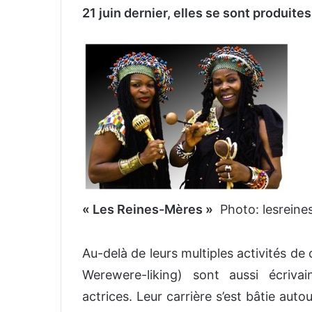
o
21 juin dernier, elles se sont produites 
y
e
r
u
n
c
o
u
r
r
i
« Les Reines-Mères »
Photo: lesrein
e
l
Au-delà de leurs multiples activités d
Werewere-liking) sont aussi écriva
actrices. Leur carrière s’est bâtie autour