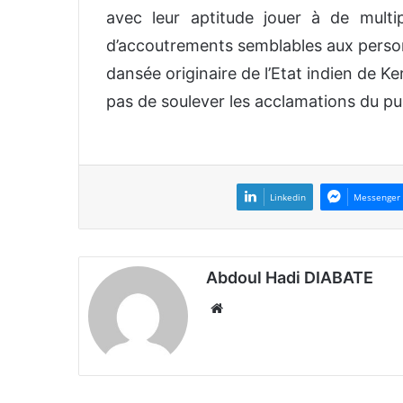
avec leur aptitude jouer à de multi
d’accoutrements semblables aux pers
dansée originaire de l’Etat indien de K
pas de soulever les acclamations du p
Linkedin
Messenger
Abdoul Hadi DIABATE
We
bsi
te