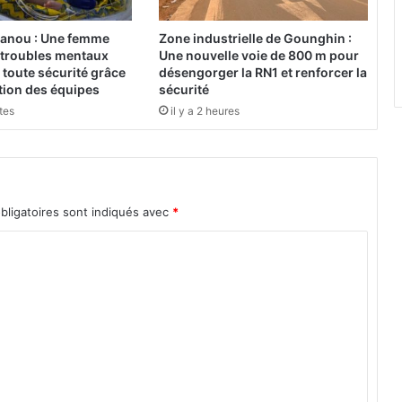
N
A
anou : Une femme
Zone industrielle de Gounghin :
C
 troubles mentaux
Une nouvelle voie de 800 m pour
o
toute sécurité grâce
désengorger la RN1 et renforcer la
u
ation des équipes
sécurité
t
utes
il y a 2 heures
u
r
e
:
1
bligatoires sont indiqués avec
*
3
j
e
u
n
e
s
a
u
s