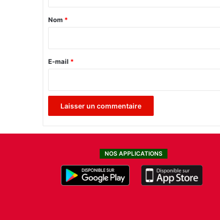
t
b
o
a
Nom
*
u
i
r
g
r
e
E-mail
*
*
NOS APPLICATIONS