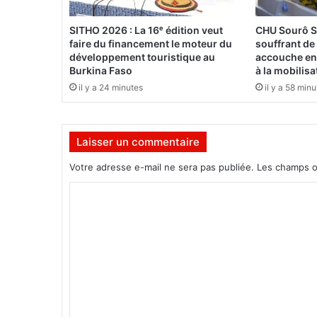
s
t
SITHO 2026 : La 16ᵉ édition veut
CHU Sourô S
é
faire du financement le moteur du
souffrant de
p
développement touristique au
accouche en 
a
Burkina Faso
à la mobilis
r
il y a 24 minutes
il y a 58 min
H
o
f
Laisser un commentaire
f
e
Votre adresse e-mail ne sera pas publiée.
Les champs o
n
h
C
e
o
i
m
m
e
m
t
F
e
r
n
i