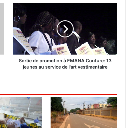
S
o
r
t
i
e
d
e
p
r
Sortie de promotion à EMANA Couture: 13
o
jeunes au service de l'art vestimentaire
m
o
t
i
o
n
à
E
M
A