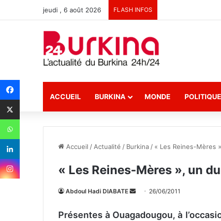
jeudi , 6 août 2026
FLASH INFOS
ACCUEIL
BURKINA
MONDE
POLITIQU
Accueil
/
Actualité
/
Burkina
/
« Les Reines-Mères »,
« Les Reines-Mères », un duo
Abdoul Hadi DIABATE
E
26/06/2011
n
Présentes à Ouagadougou, à l’occasion
v