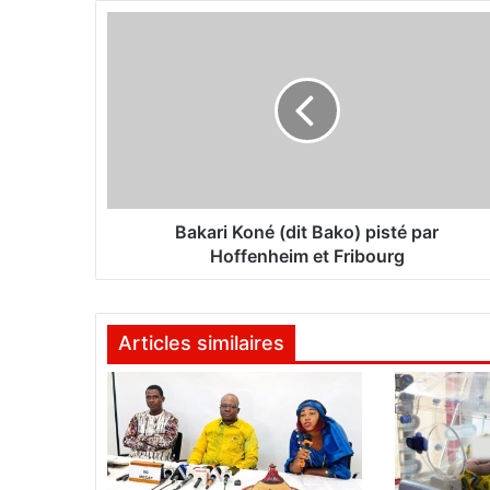
B
a
k
a
r
i
K
o
n
é
Bakari Koné (dit Bako) pisté par
(
Hoffenheim et Fribourg
d
i
t
Articles similaires
B
a
k
o
)
p
i