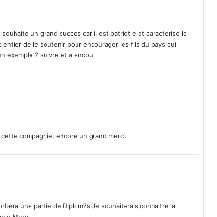
e
n
d
a
ui souhaite un grand succes car il est patriot e et caracterise le
n
 entier de le soutenir pour encourager les fils du pays qui
c
un exemple ? suivre et a encou
e
e
t
d
u
t
r
a
ge cette compagnie, encore un grand merci.
v
a
i
l
d
:
«
N
sorbera une partie de Diplom?s.Je souhaiterais connaitre la
o
gnie.Merci