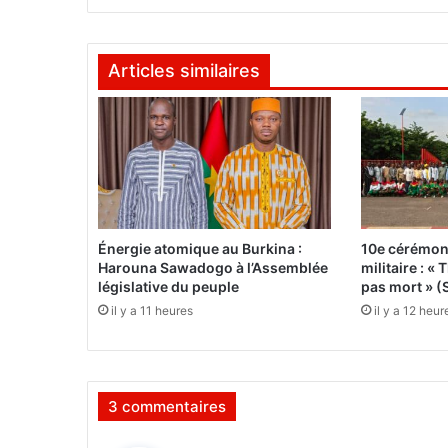
r
é
l
Articles similaires
i
m
i
n
a
i
r
e
d
Énergie atomique au Burkina :
10e cérémon
e
Harouna Sawadogo à l’Assemblée
militaire : 
l
législative du peuple
pas mort » (
a
il y a 11 heures
il y a 12 heur
C
o
u
p
3 commentaires
e
d