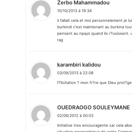
u
d
Zerbo Mahammadou
M
i
10/10/2013 à 19:34
o
t
n
il fallait cela et moi personnelement je l
d
burkindi c'est maintenant au burkina tout
:
e
pensent au npays quand ils r?usissent. 
d
rag
e
l
a
F
d
karambiri kalidou
I
i
03/09/2013 à 22:08
F
t
A
f?licitation ? mon fr?re que Dieu prot?
,
:
B
r
é
OUEDRAOGO SOULEYMANE
s
i
02/06/2012 à 00:03
i
t
l
Initiative tres encouragente car cela ab
2
situation geographique de cette Compa