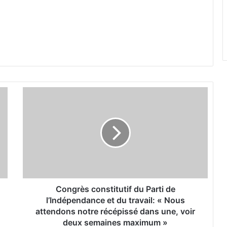
C
o
n
g
r
è
s
c
o
n
Congrès constitutif du Parti de
s
l’Indépendance et du travail: « Nous
t
attendons notre récépissé dans une, voir
i
deux semaines maximum »