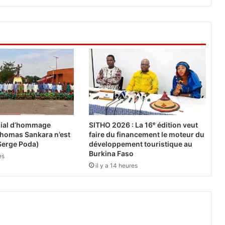
t
u
t
i
f
d
u
P
a
r
t
i
ial d’hommage
SITHO 2026 : La 16ᵉ édition veut
d
« Thomas Sankara n’est
faire du financement le moteur du
e
Serge Poda)
développement touristique au
l
Burkina Faso
es
’
il y a 14 heures
I
n
d
é
p