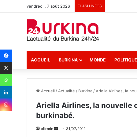
vendredi , 7 août 2026
FLASH INFOS
ACCUEIL
BURKINA
MONDE
POLITIQU
Accueil
/
Actualité
/
Burkina
/
Ariella Airlines, la 
Ariella Airlines, la nouvell
burkinabé.
ofirmin
E
31/07/2011
n