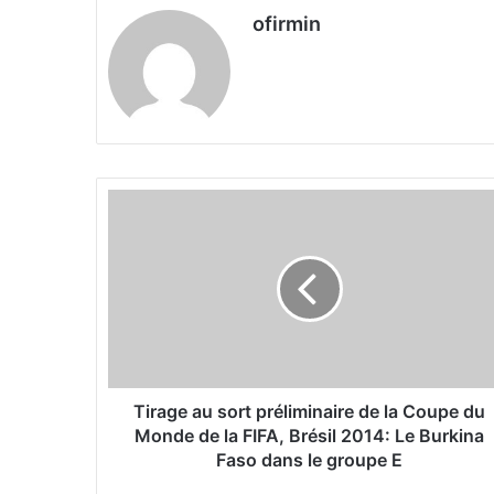
ofirmin
T
i
r
a
g
e
a
u
s
o
Tirage au sort préliminaire de la Coupe du
r
Monde de la FIFA, Brésil 2014: Le Burkina
t
Faso dans le groupe E
p