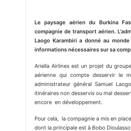
v
o
y
Le paysage aérien du Burkina Faso
e
compagnie de transport aérien. L’admi
r
Laogo Karambiri a donné au monde d
u
n
informations nécessaires sur sa comp
c
o
Ariella Airlines est un projet du grou
u
aérienne qui compte desservir le m
r
administrateur général Samuel Laogo 
r
i
itinéraires non desservis ou mal desser
e
encore en développement.
l
Pour cela, la compagnie a mis en place 
dont la principale est à Bobo Dioulass